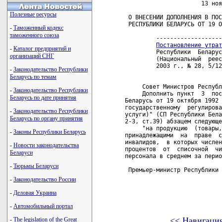

                      13 ноя
Полезные ресурсы
 О ВНЕСЕНИИ ДОПОЛНЕНИЯ В ПОС
 РЕСПУБЛИКИ БЕЛАРУСЬ ОТ 19 О
-
Таможенный кодекс
таможенного союза
         -------------------
Постановление утрат
-
Каталог предприятий и
         Республики  Беларус
организаций СНГ
         (Национальный  реес
         2003 г., № 28, 5/12
-
Законодательство Республики
Беларусь по темам
     Совет Министров Республ
-
Законодательство Республики
     Дополнить пункт  3  пос
Беларусь по дате принятия
Беларусь от 19 октября 1992 
государственному  регулирова
-
Законодательство Республики
услуги)" (СП Республики Бела
Беларусь по органу принятия
2-3, ст.39) абзацем следующе
     "на продукцию  (товары,
-
Законы Республики Беларусь
принадлежащими  на  праве  с
инвалидов,  в которых числен
-
Новости законодательства
процентов  от  списочной  чи
Беларуси
персонала в среднем за перио
-
Тюрьмы Беларуси
 Премьер-министр Республики 
-
Законодательство России
-
Деловая Украина
-
Автомобильный портал
<< Навигаци
-
The legislation of the Great