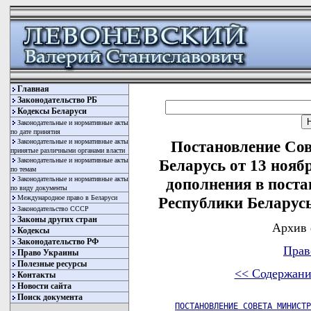
Главная
Законодательство РБ
Кодексы Беларуси
Законодательные и нормативные акты
по дате принятия
Законодательные и нормативные акты
Постановление Со
принятые различными органами власти
Законодательные и нормативные акты
Беларусь от 13 нояб
по темам
Законодательные и нормативные акты
дополнения в пост
по виду документы
Международное право в Беларуси
Республики Беларусь 
Законодательство СССР
Законы других стран
Архив 
Кодексы
Законодательство РФ
Прав
Право Украины
Полезные ресурсы
<< Содержани
Контакты
Новости сайта
Поиск документа
ПОСТАНОВЛЕНИЕ СОВЕТА МИНИСТР