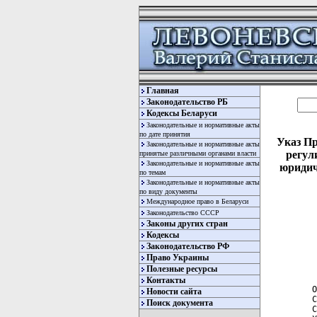
Главная
Законодательство РБ
Кодексы Беларуси
Законодательные и нормативные акты
по дате принятия
Указ Пр
Законодательные и нормативные акты
регул
принятые различными органами власти
Законодательные и нормативные акты
юридич
по темам
Законодательные и нормативные акты
по виду документы
Международное право в Беларуси
Законодательство СССР
Законы других стран
Кодексы
Законодательство РФ
Право Украины
Полезные ресурсы
  
Контакты
 О
Новости сайта
 С
Поиск документа
 С