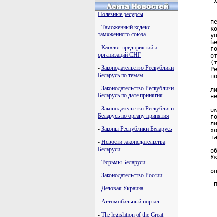
 Х
Полезные ресурсы
  
пе
-
Таможенный кодекс
ко
таможенного союза
уп
Бе
-
Каталог предприятий и
го
организаций СНГ
от
(т
-
Законодательство Республики
Ре
Беларусь по темам
по
  
-
Законодательство Республики
ли
Беларусь по дате принятия
не
  
-
Законодательство Республики
ок
Беларусь по органу принятия
го
ли
-
Законы Республики Беларусь
хо
та
-
Новости законодательства
  
Беларуси
об
Ук
-
Тюрьмы Беларуси
  
оп
-
Законодательство России
 П
-
Деловая Украина
-
Автомобильный портал
-
The legislation of the Great