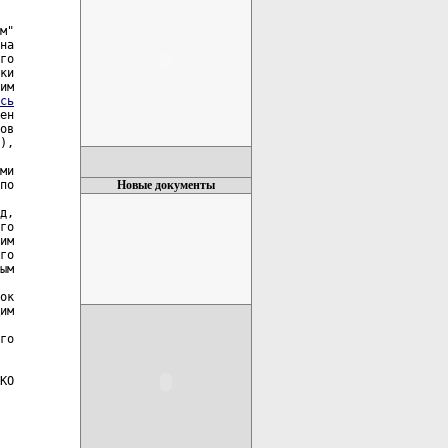
м"

на

го

ки

им

сь
ен

ов

),

ми

по

Новые документы
д,

го

им

го

ым

ок

им

го

КО
