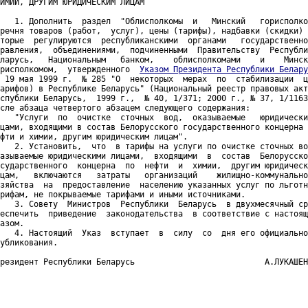
ИМИИ, ДРУГИМ ЮРИДИЧЕСКИМ ЛИЦАМ

   1. Дополнить  раздел  "Облисполкомы  и   Минский   горисполко
речня товаров (работ,  услуг), цены (тарифы), надбавки (скидки) 
торые  регулируются  республиканскими  органами   государственно
равления,  объединениями,  подчиненными  Правительству  Республи
ларусь,   Национальным   банком,    облисполкомами    и    Минск
рисполкомом,  утвержденного  
Указом Президента Республики Белару
 19 мая 1999 г.  № 285 "О  некоторых  мерах  по  стабилизации  ц
арифов) в Республике Беларусь" (Национальный реестр правовых акт
спублики Беларусь,  1999 г.,  № 40, 1/371; 2000 г., № 37, 1/1163
сле абзаца четвертого абзацем следующего содержания:

   "Услуги  по  очистке  сточных  вод,  оказываемые   юридически
цами, входящими в состав Белорусского государственного концерна 
фти и химии, другим юридическим лицам".

   2. Установить,  что  в тарифы на услуги по очистке сточных во
азываемые юридическими лицами,  входящими  в  состав  Белорусско
сударственного  концерна  по  нефти  и  химии,  другим юридическ
цам,   включаются   затраты   организаций    жилищно-коммунально
зяйства  на  предоставление  населению указанных услуг по льготн
рифам, не покрываемые тарифами и иными источниками.

   3. Совету  Министров  Республики  Беларусь  в двухмесячный ср
еспечить  приведение  законодательства  в соответствие с настоящ
азом.

   4. Настоящий  Указ  вступает  в  силу  со  дня его официально
убликования.

резидент Республики Беларусь                           А.ЛУКАШЕН