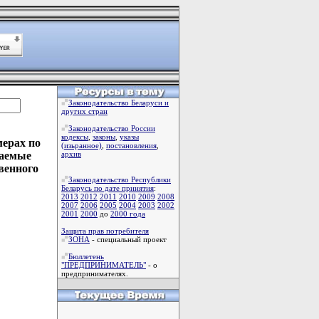
Законодательство Беларуси и
других стран
Законодательство России
кодексы
,
законы
,
указы
мерах по
(изьранное)
,
постановления
,
ваемые
архив
венного
Законодательство Республики
Беларусь по дате принятия
:
2013
2012
2011
2010
2009
2008
2007
2006
2005
2004
2003
2002
2001
2000
до
2000 года
Защита прав потребителя
ЗОНА
- специальный проект
Бюллетень
"ПРЕДПРИНИМАТЕЛЬ"
- о
предпринимателях.