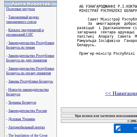
 АБ УЗНАГАРОДЖАННI Р.I.КОКТЫ
Полезные ресурсы
 МIНIСТРАЎ РЭСПУБЛIКI БЕЛАРУ
-
Таможенный кодекс
     Савет Мiнiстраў Рэспубл
таможенного союза
     За  шматгадовую  добрас
развiццё  i ўдасканаленне сi
-
Каталог предприятий и
загадчыка  сектара адукацыi 
организаций СНГ
палiтыкi  Апарату  Савета  М
Рамуальда Iосiфавiча  Ганаро
-
Законодательство Республики
Беларусь.

Беларусь по темам
 Прэм'ер-мiнiстр Рэспублiкi 
-
Законодательство Республики
Беларусь по дате принятия
-
Законодательство Республики
Беларусь по органу принятия
-
Законы Республики Беларусь
-
Новости законодательства
<< Навигаци
Беларуси
-
Тюрьмы Беларуси
карта новых документов
-
Законодательство России
При полном или частичном использовании 
-
Деловая Украина
© 2006
-
Автомобильный портал
-
The legislation of the Great