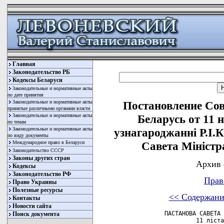
Главная
Законодательство РБ
Кодексы Беларуси
Законодательные и нормативные акты
по дате принятия
Законодательные и нормативные акты
Постановление Со
принятые различными органами власти
Законодательные и нормативные акты
Беларусь от 11 
по темам
Законодательные и нормативные акты
узнагароджаннi Р.I
по виду документы
Международное право в Беларуси
Савета Мiнiстр
Законодательство СССР
Законы других стран
Архив 
Кодексы
Законодательство РФ
Прав
Право Украины
Полезные ресурсы
<< Содержани
Контакты
Новости сайта
           ПАСТАНОВА САВЕТА 
Поиск документа
                    11 лiста