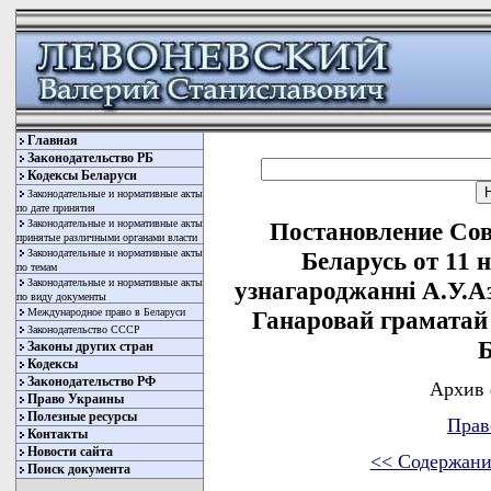
Главная
Законодательство РБ
Кодексы Беларуси
Законодательные и нормативные акты
по дате принятия
Законодательные и нормативные акты
Постановление Со
принятые различными органами власти
Законодательные и нормативные акты
Беларусь от 11 
по темам
Законодательные и нормативные акты
узнагароджаннi А.У.А
по виду документы
Международное право в Беларуси
Ганаровай граматай 
Законодательство СССР
Б
Законы других стран
Кодексы
Законодательство РФ
Архив 
Право Украины
Полезные ресурсы
Прав
Контакты
Новости сайта
<< Содержани
Поиск документа