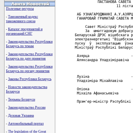
           ПАСТАНОВА САВЕТА 
                    11 лiста
Полезные ресурсы
 АБ УЗНАГАРОДЖАННI А.У.АЗЯРЦ
-
Таможенный кодекс
 ГАНАРОВАЙ ГРАМАТАЙ САВЕТА М
таможенного союза
     Савет Мiнiстраў Рэспубл
-
Каталог предприятий и
     За  шматгадовую добрасу
организаций СНГ
Беларускай ДРЭС вiцебскага р
электраэнергетыкi "Вiцебскэн
-
Законодательство Республики
пуску  ў  эксплуатацыю  ўзна
Беларусь по темам
Мiнiстраў Рэспублiкi Беларус
-
Законодательство Республики
 Азярца                    -
Беларусь по дате принятия
 Аляксандра Уладзiмiравiча  
                            
-
Законодательство Республики
                            
Беларусь по органу принятия
 Лузiна                    -
-
Законы Республики Беларусь
 Уладзiмiра Мiхайлавiча

-
Новости законодательства
 Опiока                    -
Беларуси
 Мiхаiла Афанасьевiча       
-
Тюрьмы Беларуси
 Прэм'ер-мiнiстр Рэспублiкi 
-
Законодательство России
-
Деловая Украина
-
Автомобильный портал
-
The legislation of the Great