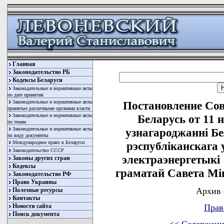
Главная
Законодательство РБ
Кодексы Беларуси
Законодательные и нормативные акты
по дате принятия
Законодательные и нормативные акты
Постановление Со
принятые различными органами власти
Законодательные и нормативные акты
Беларусь от 11 
по темам
Законодательные и нормативные акты
узнагароджаннi Б
по виду документы
Международное право в Беларуси
рэспублiканскага
Законодательство СССР
электраэнергетыкi
Законы других стран
Кодексы
граматай Савета Мiн
Законодательство РФ
Право Украины
Архив 
Полезные ресурсы
Контакты
Новости сайта
Прав
Поиск документа