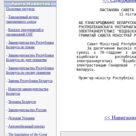
<< Содержани
Полезные ресурсы
           ПАСТАНОВА САВЕТА 
                    11 лiста
-
Таможенный кодекс
таможенного союза
 АБ УЗНАГАРОДЖАННI БЕЛАРУСКА
 РЭСПУБЛIКАНСКАГА УНIТАРНАГА
-
Каталог предприятий и
 ЭЛЕКТРАЭНЕРГЕТЫКI "ВIЦЕБСКЭ
организаций СНГ
 ГРАМАТАЙ САВЕТА МIНIСТРАЎ Р
-
Законодательство Республики
     Савет Мiнiстраў Рэспубл
Беларусь по темам
     За дасягненне высокiх п
сувязi  з  70-годдзем  з  дн
-
Законодательство Республики
вiцебскага        рэспублiка
Беларусь по дате принятия
электраэнергетыкi    "Вiцебс
электрастанцыю Ганаровай   г
-
Законодательство Республики
Беларусь.

Беларусь по органу принятия
 Прэм'ер-мiнiстр Рэспублiкi 
-
Законы Республики Беларусь
-
Новости законодательства
Беларуси
-
Тюрьмы Беларуси
-
Законодательство России
<< Навигаци
-
Деловая Украина
-
Автомобильный портал
карта новых документов
-
The legislation of the Great