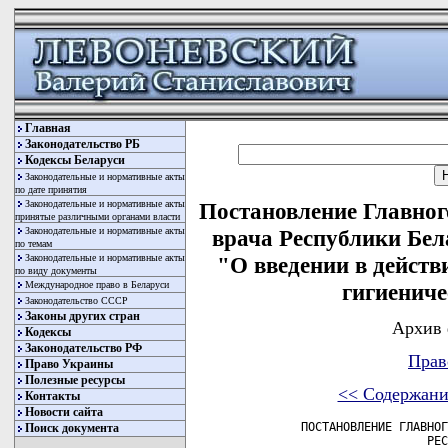
Главная
Законодательство РБ
Кодексы Беларуси
Законодательные и нормативные акты
по дате принятия
Законодательные и нормативные акты
Постановление Главног
принятые различными органами власти
Законодательные и нормативные акты
врача Республики Бела
по темам
Законодательные и нормативные акты
"О введении в действ
по виду документы
Международное право в Беларуси
гигиенич
Законодательство СССР
Законы других стран
Архив 
Кодексы
Законодательство РФ
Прав
Право Украины
Полезные ресурсы
<< Содержани
Контакты
Новости сайта
       ПОСТАНОВЛЕНИЕ ГЛАВНОГ
Поиск документа
                         РЕС