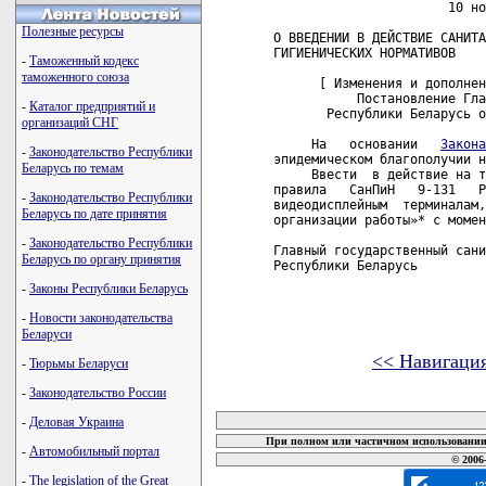
                       10 но
Полезные ресурсы
О ВВЕДЕНИИ В ДЕЙСТВИЕ САНИТА
ГИГИЕНИЧЕСКИХ НОРМАТИВОВ

-
Таможенный кодекс
таможенного союза
      [ Изменения и дополнен
           Постановление Гла
-
Каталог предприятий и
       Республики Беларусь о
организаций СНГ
     На   основании   
Закона
-
Законодательство Республики
эпидемическом благополучии н
Беларусь по темам
     Ввести  в действие на т
правила   СанПиН   9-131   Р
-
Законодательство Республики
видеодисплейным  терминалам,
Беларусь по дате принятия
организации работы»* с момен
-
Законодательство Республики
Главный государственный сани
Беларусь по органу принятия
Республики Беларусь

-
Законы Республики Беларусь
-
Новости законодательства
Беларуси
<< Навигаци
-
Тюрьмы Беларуси
-
Законодательство России
карта новых документов
-
Деловая Украина
При полном или частичном использовании 
-
Автомобильный портал
© 2006
-
The legislation of the Great