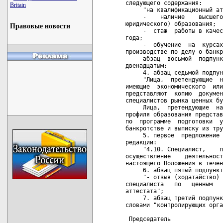
следующего содержания:

Britain
     "на квалификационный ат
     -    наличие    высшего
юридического) образования;

Правовые новости
     -  стаж  работы в качес
года;

     -  обучение  на  курсах
производстве по делу о банкр
     абзац  восьмой  подпунк
двенадцатым;

     4. абзац седьмой подпун
     "Лица,  претендующие  н
имеющие  экономического  или
представляют  копию  докумен
специалистов рынка ценных бу
     Лица,  претендующие  на
профиля образования представ
по  программе  подготовки  у
банкротстве и выписку из тру
     5. первое  предложение 
редакции:

     "4.10. Специалист,    п
осуществление    деятельност
настоящего Положения в течен
     6. абзац пятый подпункт
     "- отзыв (ходатайство) 
специалиста   по   ценным   
аттестата";

     7. абзац третий подпунк
словами "контролирующих орга
 Председатель               