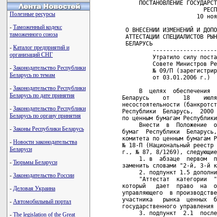
     ПОСТАНОВЛЕНИЕ ГОСУДАРСТ
                        РЕСП
Полезные ресурсы
                      10 ноя
-
Таможенный кодекс
 О ВНЕСЕНИИ ИЗМЕНЕНИЙ И ДОПО
таможенного союза
 АТТЕСТАЦИИ СПЕЦИАЛИСТОВ РЫН
 БЕЛАРУСЬ

-
Каталог предприятий и
         -------------------
организаций СНГ
         Утратило силу поста
         Совете Министров Ре
-
Законодательство Республики
         № 09/П (зарегистрир
Беларусь по темам
         от 03.01.2006 г.)  
-
Законодательство Республики
     В  целях  обеспечения  
Беларусь по дате принятия
Беларусь    от    18    июля
несостоятельности (банкротст
-
Законодательство Республики
Республики  Беларусь,  2000 
Беларусь по органу принятия
по ценным бумагам Республики
     Внести  в  Положение  о
-
Законы Республики Беларусь
бумаг  Республики  Беларусь,
комитета по ценным бумагам Р
-
Новости законодательства
№ 18-П (Национальный реестр 
Беларуси
г., № 87, 8/1269), следующие
     1. в  абзаце  первом  п
-
Тюрьмы Беларуси
заменить словами "2-й, 3-й к
     2. подпункт 1.5 дополни
-
Законодательство России
     "Аттестат  категории  "
который   дает  право  на  о
-
Деловая Украина
управляющего  в производстве
участника   рынка  ценных  б
-
Автомобильный портал
государственного управления 
     3. подпункт  2.1  после
-
The legislation of the Great