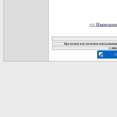
<< Навигаци
карта новых документов
При полном или частичном использовании 
© 2006