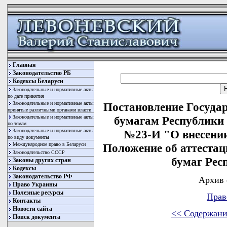
Главная
Законодательство РБ
Кодексы Беларуси
Законодательные и нормативные акты
по дате принятия
Законодательные и нормативные акты
Постановление Госуда
принятые различными органами власти
Законодательные и нормативные акты
бумагам Республики Б
по темам
Законодательные и нормативные акты
№23-И "О внесении
по виду документы
Международное право в Беларуси
Положение об аттеста
Законодательство СССР
бумаг Рес
Законы других стран
Кодексы
Законодательство РФ
Архив 
Право Украины
Полезные ресурсы
Прав
Контакты
Новости сайта
<< Содержани
Поиск документа