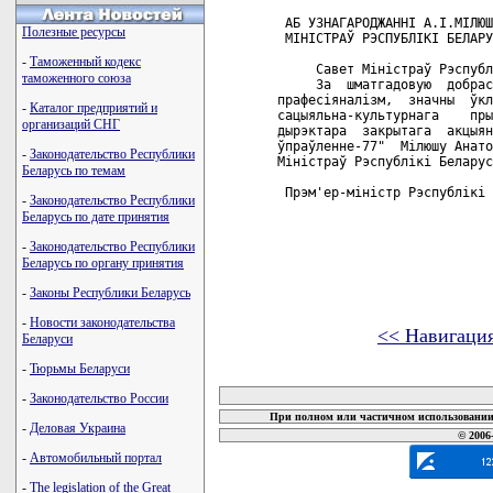
 АБ УЗНАГАРОДЖАННI А.I.МIЛЮШ
Полезные ресурсы
 МIНIСТРАЎ РЭСПУБЛIКI БЕЛАРУ
-
Таможенный кодекс
     Савет Мiнiстраў Рэспубл
таможенного союза
     За  шматгадовую  добрас
прафесiяналiзм,  значны  ўкл
-
Каталог предприятий и
сацыяльна-культурнага    пры
организаций СНГ
дырэктара  закрытага  акцыян
ўпраўленне-77"  Мiлюшу Анато
-
Законодательство Республики
Мiнiстраў Рэспублiкi Беларус
Беларусь по темам
 Прэм'ер-мiнiстр Рэспублiкi 
-
Законодательство Республики
Беларусь по дате принятия
-
Законодательство Республики
Беларусь по органу принятия
-
Законы Республики Беларусь
-
Новости законодательства
<< Навигаци
Беларуси
-
Тюрьмы Беларуси
карта новых документов
-
Законодательство России
При полном или частичном использовании 
-
Деловая Украина
© 2006
-
Автомобильный портал
-
The legislation of the Great