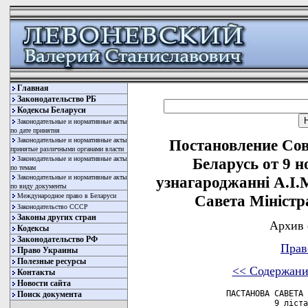
Главная
Законодательство РБ
Кодексы Беларуси
Законодательные и нормативные акты
по дате принятия
Законодательные и нормативные акты
Постановление Со
принятые различными органами власти
Законодательные и нормативные акты
Беларусь от 9 н
по темам
Законодательные и нормативные акты
узнагароджаннi А.I
по виду документы
Международное право в Беларуси
Савета Мiнiстр
Законодательство СССР
Законы других стран
Архив 
Кодексы
Законодательство РФ
Прав
Право Украины
Полезные ресурсы
<< Содержани
Контакты
Новости сайта
           ПАСТАНОВА САВЕТА 
Поиск документа
                     9 лiста