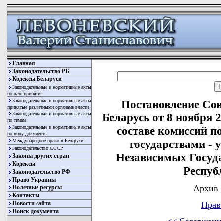
Главная
Законодательство РБ
Кодексы Беларуси
Законодательные и нормативные акты
по дате принятия
Законодательные и нормативные акты
Постановление Со
принятые различными органами власти
Законодательные и нормативные акты
Беларусь от 8 ноября 
по темам
Законодательные и нормативные акты
составе комиссий п
по виду документы
Международное право в Беларуси
государствами -
Законодательство СССР
Независимых Госуд
Законы других стран
Кодексы
Респуб
Законодательство РФ
Право Украины
Архив 
Полезные ресурсы
Контакты
Новости сайта
Прав
Поиск документа