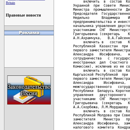
     включить  в  состав  Ко
Britain
Украиной  при  Совете  Минис
Министра  промышленности  Де
Председателя  Государственно
Правовые новости
Недилько      Владимира    И
предпринимательства и инвест
начальника управления двусто
участниками  СНГ  Министерст
Григорьевича (секретарь    К
А.Н.Ахрамчука,   В.А.Гайсенк
     включить в   состав   К
Республикой  Казахстан  при 
первого заместителя Министра
Александра   Иосифовича,   н
сотрудничества   с  государс
иностранных  дел  Счастного 
Комиссии), исключив из ее со
     включить  в  состав  Ко
Кыргызской Республикой  при 
первого заместителя Министра
Александра     Иосифовича,  
межгосударственного   сотруд
Республики  Беларусь Коротке
управления   двустороннего  
участниками  СНГ  Министерст
Григорьевича  (секретарь   К
А.А.Скорбежа, Л.М.Мордашову 
     включить  в  состав  Ко
Республикой Молдова при Сове
заместителя    Министра   пр
Александра  Иосифовича,  зам
налогового  комитета  Кондра