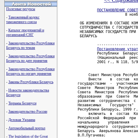
<< Содержани
Полезные ресурсы
ПОСТАНОВЛЕНИЕ СОВЕТ
                      8 нояб
-
Таможенный кодекс
таможенного союза
 ОБ ИЗМЕНЕНИЯХ В СОСТАВЕ КОМ
 СОТРУДНИЧЕСТВА С ГОСУДАРСТВ
-
Каталог предприятий и
 НЕЗАВИСИМЫХ ГОСУДАРСТВ ПРИ 
организаций СНГ
 БЕЛАРУСЬ

-
Законодательство Республики
         -------------------
Беларусь по темам
Постановление утрат
         Республики  Беларус
-
Законодательство Республики
         (Национальный  реес
Беларусь по дате принятия
         2001 г., N 118, 5/9
-
Законодательство Республики
Беларусь по органу принятия
     Совет Министров Республ
     Внести    в  состав  ко
-
Законы Республики Беларусь
государствами  -  участникам
Совете  Министров  Республик
-
Новости законодательства
Совета  Министров  Республик
Беларуси
образовании  при  Совете  Ми
развитию  сотрудничества  с 
-
Тюрьмы Беларуси
Независимых    Государств"  
Республики Беларусь, 1999 г.
-
Законодательство России
     включить  в  состав  Ко
Российской  Федерацией  при 
-
Деловая Украина
начальника    управления    
международного  сотрудничест
-
Автомобильный портал
Беларусь  Аверьянова Алексан
В.П.Пугачева;

-
The legislation of the Great