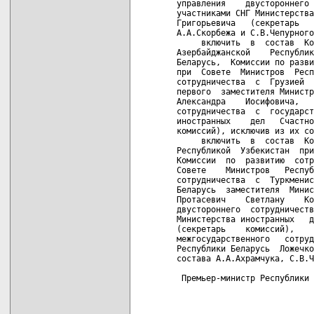
управления    двустороннего 
участниками СНГ Министерства
Григорьевича   (секретарь   
А.А.Скорбежа и С.В.Чепурного
     включить  в  состав  Ко
Азербайджанской    Республик
Беларусь,  Комиссии по разви
при  Совете  Министров  Респ
сотрудничества  с  Грузией  
первого  заместителя Министр
Александра    Иосифовича,   
сотрудничества  с  государст
иностранных    дел   Счастно
комиссий), исключив из их со
     включить  в  состав  Ко
Республикой  Узбекистан  при
Комиссии  по  развитию  сотр
Совете    Министров   Респуб
сотрудничества  с  Туркменис
Беларусь  заместителя  Минис
Протасевич    Светлану    Ко
двустороннего  сотрудничеств
Министерства иностранных   д
(секретарь    комиссий),    
межгосударственного   сотруд
Республики Беларусь  Ложечко
состава А.А.Ахрамчука, С.В.Ч
 Премьер-министр Республики 