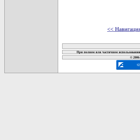
<< Навигаци
карта новых документов
При полном или частичном использовании 
© 2006