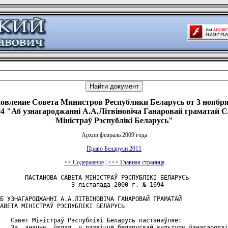
овление Совета Министров Республики Беларусь от 3 ноября 
4 "Аб узнагароджаннi А.А.Лiтвiновiча Ганаровай граматай С
Мiнiстраў Рэспублiкi Беларусь"
Архив февраль 2009 года
Право Беларуси 2011
<< Содержание
|
<<< Главная страница
       ПАСТАНОВА САВЕТА МIНIСТРАЎ РЭСПУБЛIКI БЕЛАРУСЬ

                    3 лiстапада 2000 г. № 1694

Б УЗНАГАРОДЖАННI А.А.ЛIТВIНОВIЧА ГАНАРОВАЙ ГРАМАТАЙ 

АВЕТА МIНIСТРАЎ РЭСПУБЛIКI БЕЛАРУСЬ

   Савет Мiнiстраў Рэспублiкi Беларусь пастанаўляе:

   За  значны  ўклад  у развiццё беларускай культуры ўзнагародзi