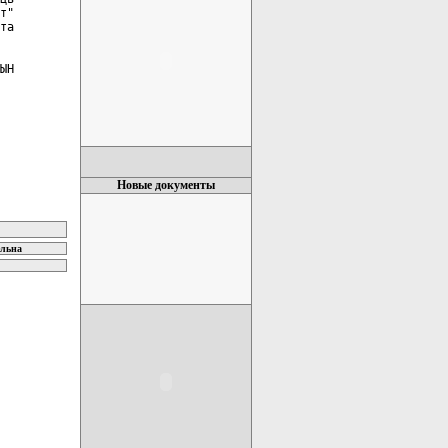
т"

та

ЫН

Новые документы
ельна