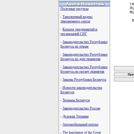
ге
Лi
Полезные ресурсы
Мi
-
Таможенный кодекс
 П
таможенного союза
-
Каталог предприятий и
организаций СНГ
-
Законодательство Республики
Беларусь по темам
-
Законодательство Республики
Беларусь по дате принятия
карта новых
-
Законодательство Республики
Беларусь по органу принятия
При 
-
Законы Республики Беларусь
-
Новости законодательства
Беларуси
-
Тюрьмы Беларуси
-
Законодательство России
-
Деловая Украина
-
Автомобильный портал
-
The legislation of the Great