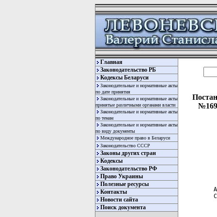
Главная
Законодательство РБ
Кодексы Беларуси
Законодательные и нормативные акты
по дате принятия
Постан
Законодательные и нормативные акты
№169
принятые различными органами власти
Законодательные и нормативные акты
по темам
Законодательные и нормативные акты
по виду документы
Международное право в Беларуси
Законодательство СССР
Законы других стран
Кодексы
Законодательство РФ
  
  
Право Украины
Полезные ресурсы
 А
Контакты
 С
Новости сайта
Поиск документа
  
  