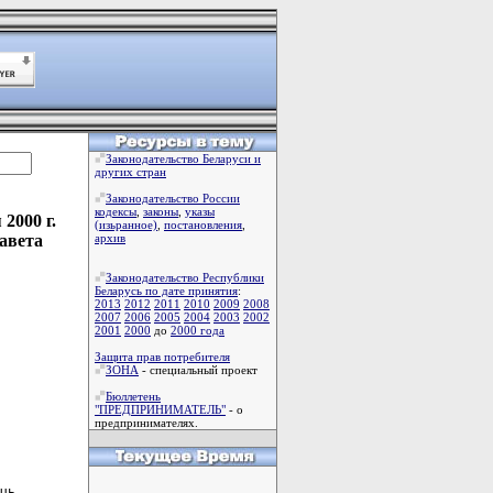
Законодательство Беларуси и
других стран
Законодательство России
кодексы
,
законы
,
указы
2000 г.
(изьранное)
,
постановления
,
авета
архив
Законодательство Республики
Беларусь по дате принятия
:
2013
2012
2011
2010
2009
2008
2007
2006
2005
2004
2003
2002
2001
2000
до
2000 года
Защита прав потребителя
ЗОНА
- специальный проект
Бюллетень
"ПРЕДПРИНИМАТЕЛЬ"
- о
предпринимателях.
ць
