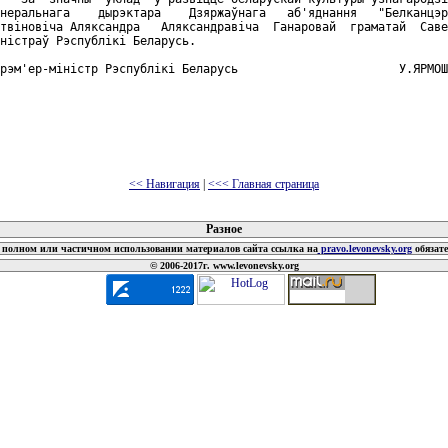
неральнага    дырэктара    Дзяржаўнага   аб'яднання   "Белканцэр
твiновiча Аляксандра   Аляксандравiча  Ганаровай  граматай  Саве
нiстраў Рэспублiкi Беларусь.

рэм'ер-мiнiстр Рэспублiкi Беларусь                       У.ЯРМОШ
<< Навигация
|
<<< Главная страница
 документов
Разное
полном или частичном использовании материалов сайта ссылка на
pravo.levonevsky.org
обязат
© 2006-2017г. www.levonevsky.org