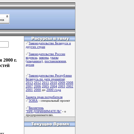
Законодательство Беларуси и
других стран
Законодательство России
кодексы
,
законы
,
указы
 2000 г.
(изьранное)
,
постановления
,
стей
архив
Законодательство Республики
Беларусь по дате принятия
:
2013
2012
2011
2010
2009
2008
2007
2006
2005
2004
2003
2002
2001
2000
до
2000 года
Защита прав потребителя
ЗОНА
- специальный проект
Бюллетень
"ПРЕДПРИНИМАТЕЛЬ"
- о
предпринимателях.
их
