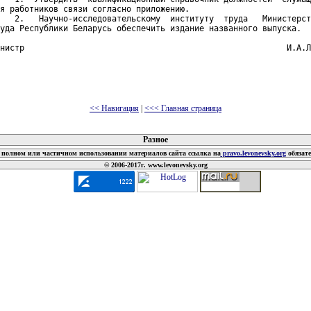
я работников связи согласно приложению.

   2.   Научно-исследовательскому  институту  труда   Министерст
уда Республики Беларусь обеспечить издание названного выпуска.

нистр                                                      И.А.Л
<< Навигация
|
<<< Главная страница
 документов
Разное
полном или частичном использовании материалов сайта ссылка на
pravo.levonevsky.org
обязат
© 2006-2017г. www.levonevsky.org