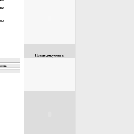
ва

ях

Новые документы
ельна