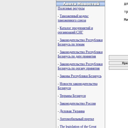
дл
  
Полезные ресурсы
тр
-
Таможенный кодекс
Ми
таможенного союза
-
Каталог предприятий и
организаций СНГ
-
Законодательство Республики
Беларусь по темам
-
Законодательство Республики
карта новых
Беларусь по дате принятия
При 
-
Законодательство Республики
Беларусь по органу принятия
-
Законы Республики Беларусь
-
Новости законодательства
Беларуси
-
Тюрьмы Беларуси
-
Законодательство России
-
Деловая Украина
-
Автомобильный портал
-
The legislation of the Great