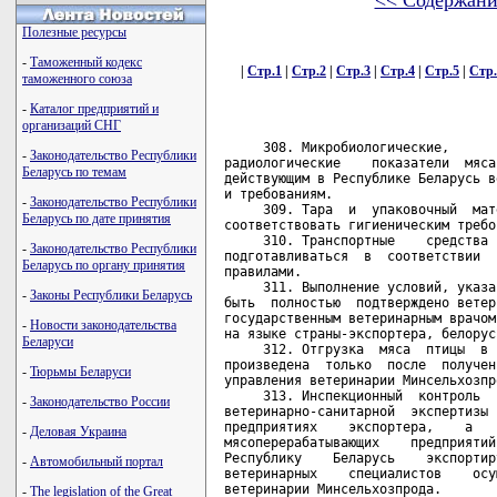
<< Содержани
Полезные ресурсы
-
Таможенный кодекс
|
Стр.1
|
Стр.2
|
Стр.3
|
Стр.4
|
Стр.5
|
Стр.
таможенного союза
-
Каталог предприятий и
организаций СНГ
     308. Микробиологические,       химико-токсикологические       и
радиологические    показатели  мяса  птицы  должны   соответствовать
действующим в Республике Беларусь ветеринарным и санитарным правилам
и требованиям.
     309. Тара  и  упаковочный  материал  должны быть одноразовыми и
соответствовать гигиеническим требованиям.
     310. Транспортные    средства    должны    обрабатываться     и
подготавливаться  в  соответствии  с  принятыми  в стране-экспортере
правилами.
     311. Выполнение условий, указанных в настоящих Правилах, должно
быть  полностью  подтверждено ветеринарным сертификатом, подписанным
государственным ветеринарным врачом страны-экспортера и составленным
на языке страны-экспортера, белорусском или русском языке.
     312. Отгрузка  мяса  птицы  в  Республику  Беларусь должна быть
произведена  только  после  получения импортером разрешения Главного
управления ветеринарии Минсельхозпрода.
     313. Инспекционный  контроль  предубойного  осмотра  животных и
ветеринарно-санитарной  экспертизы  тушек  и  внутренних  органов на
предприятиях    экспортера,    а    также    проведение   аттестации
мясоперерабатывающих    предприятий    на  возможность  поставки   в
Республику    Беларусь    экспортируемой   продукции  силами   своих
ветеринарных    специалистов    осуществляет    Главное   управление
ветеринарии Минсельхозпрода.

      Глава 29. Ветеринарно-санитарные требования при импорте
             в Республику Беларусь мяса и мясопродуктов

     314. К  ввозу  в  Республику Беларусь должны допускаться мясо и
мясопродукты,  полученные от убоя и переработки здоровых животных на
мясоперерабатывающих  предприятиях,  имеющих  разрешение центральной
государственной  ветеринарной  службы  страны-экспортера  о поставке
продукции на экспорт и находящихся под ее постоянным контролем.
     315. Животные,  мясо  от  которых  предназначено для экспорта в
Республику  Беларусь, подлежат предубойному ветеринарному осмотру, а
туши    и  органы  от  них  -  послеубойной   ветеринарно-санитарной
экспертизе,    проводимой    государственной  ветеринарной   службой
страны-экспортера.    Мясо   должно  быть  признано  пригодным   для
употребления в пищу человеку.
     316. Туши  (полутуши,  четвертины)  должны  иметь четкое клеймо
государственного  ветеринарного  надзора с обозначением названия или
номера  мясокомбината  (мясохладобойни),  на  котором был произведен
убой    животных.    Разделанное    мясо  должно  иметь   маркировку
(ветеринарное  клеймо)  на  упаковке  или  полиблоке.  Маркированная
этикетка  должна  быть  наклеена  на  упаковке  таким образом, чтобы
вскрытие   упаковки  было  невозможным  без  нарушения   целостности
маркировочной этикетки.
     317. Мясо  и  мясопродукты  должны происходить от убоя здоровых
животных, заготовленных в хозяйствах и административных территориях,
официально свободных от болезней животных, в том числе:
     317.1. для всех видов животных:
     африканской  чумы  свиней  -  в  течение  последних  3  лет  на
территории страны;
     ящура - в течение последних 12 месяцев на территории страны;
     317.2. крупный рогатый скот:
     губкообразной  энцефалопатии  крупного  рогатого скота и скрепи
овец    -  на  территории  страны  в  соответствии  с   требованиями
Международного ветеринарного кодекса МЭБ;
     чумы  крупного  рогатого  скота,  контагиозной плевропневмонии,
везикулярного  стоматита,  чумы мелких жвачных - в течение последних
12 месяцев на территории страны;
     туберкулеза,  бруцеллеза,  лейкоза  -  в  течение  последних  6
месяцев на территории хозяйства;
     сибирской    язвы,  эмфизематозного  карбункула  -  в   течение
последних 20 дней на территории хозяйства;
     317.3. овцы и козы:
     губкообразной  энцефалопатии  крупного  рогатого скота и скрепи
овец    -  на  территории  страны  в  соответствии  с   требованиями
Международного ветеринарного кодекса МЭБ;
     блутанга, чумы и контагиозной плевропневмонии крупного рогатого
скота,  чумы  мелких  жвачных  -  в  течение последних 12 месяцев на
территории страны;
     аденоматоза,    меди-висны,  артрита-энцефалита  -  в   течение
последних 3 лет на территории хозяйства;
     оспы  овец и коз - в течение последних 12 месяцев на территории
хозяйства;
     туберкулеза,  бруцеллеза  -  в  течение  последних 6 месяцев на
территории хозяйства;
     сибирской  язвы  -  в  течение  последних 20 дней на территории
хозяйства;
     317.4. свиньи:
     везикулярной болезни свиней - в течение последних 12 месяцев на
территории страны;
     классической  чумы  свиней,  болезни  Ауески,   энтеровирусного
энцефаломиелита  свиней  (болезни  Тешена)  - в течение последних 12
месяцев  на  административной  территории  (штат,  провинция, земля,
округ и пр.);
     трихинеллеза  -  в  течение  последних  3  лет  на   территории
хозяйства;
     репродуктивно-респираторного   синдрома  свиней  -  в   течение
последних 12 месяцев на территории хозяйства;
     сибирской  язвы  и рожи свиней - в течение последних 20 дней на
территории хозяйства;
     все туши должны быть исследованы на трихинеллез с отрицательным
результатом.
     318. К  ввозу  в  Республику  Беларусь  не  доп
-
Законодательство Республики
Беларусь по темам
-
Законодательство Республики
Беларусь по дате принятия
-
Законодательство Республики
Беларусь по органу принятия
-
Законы Республики Беларусь
-
Новости законодательства
Беларуси
-
Тюрьмы Беларуси
-
Законодательство России
-
Деловая Украина
-
Автомобильный портал
-
The legislation of the Great