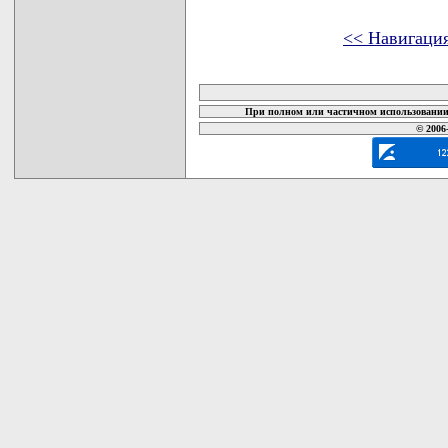
<< Навигаци
карта новых документов
При полном или частичном использовании 
© 2006