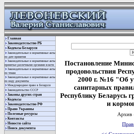
Главная
Законодательство РБ
Кодексы Беларуси
Законодательные и нормативные акты
по дате принятия
Законодательные и нормативные акты
Постановление Минист
принятые различными органами власти
Законодательные и нормативные акты
продовольствия Респу
по темам
Законодательные и нормативные акты
2000 г. №16 "Об 
по виду документы
Международное право в Беларуси
санитарных прави
Законодательство СССР
Республику Беларусь г
Законы других стран
Кодексы
и кормо
Законодательство РФ
Право Украины
Архив 
Полезные ресурсы
Контакты
Новости сайта
Прав
Поиск документа