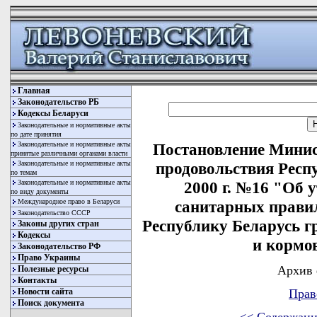
Главная
Законодательство РБ
Кодексы Беларуси
Законодательные и нормативные акты
по дате принятия
Законодательные и нормативные акты
Постановление Минист
принятые различными органами власти
Законодательные и нормативные акты
продовольствия Респу
по темам
Законодательные и нормативные акты
2000 г. №16 "Об 
по виду документы
Международное право в Беларуси
санитарных прави
Законодательство СССР
Республику Беларусь г
Законы других стран
Кодексы
и кормо
Законодательство РФ
Право Украины
Архив 
Полезные ресурсы
Контакты
Новости сайта
Прав
Поиск документа