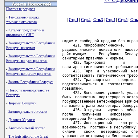
<< Содержани
Полезные ресурсы
-
Таможенный кодекс
|
Стр.1
|
Стр.2
|
Стр.3
|
Стр.4
|
Стр.5
|
Стр.
таможенного союза
-
Каталог предприятий и
организаций СНГ
людям и свободной продажи без ограничений.
     421. Микробиологические,       химико-токсикологические       и
радиологические  показатели  пищевого  яйца  должны  соответствовать
действующим   в  Республике  Беларусь  ветеринарным  требованиям   и
санитарным правилам и нормам.
     422. Маркировка        и      упаковка    должны       отвечать
санитарно-гигиеническим требованиям страны-экспортера.
     423. Тара  и  упаковочный  материал  должны быть одноразовыми и
соответствовать гигиеническим требованиям.
     424. Транспортные    средства    должны    обрабатываться     и
подготавливаться  в  соответствии  с  принятыми  в стране-экспортере
правилами.
     425. Выполнение условий, указанных в настоящих Правилах, должно
быть  полностью  подтверждено ветеринарным сертификатом, подписанным
государственным ветеринарным врачом страны-экспортера и составленным
на языке страны-экспортера, белорусском или русском языке.
     426. Отгрузка  пищевого  яйца  должна  быть  произведена только
после    получения    импортером   разрешения  Главного   управления
ветеринарии Минсельхозпрода.
     427. Инспекционный    контроль  и  аттестацию  предприятий   на
возможность  поставки в Республику Беларусь экспортируемой продукции
силами    своих   ветеринарных  специалистов  осуществляет   Главное
управление ветеринарии Минсельхозпрода.
                              Глава 34
     Ветеринарно-санитарные требования при импорте в Республику
   Беларусь яичного порошка, меланжа, альбумина и других пищевых
                продуктов переработки куриного яйца

    372. К  ввозу  в  Республику  Беларусь должны допускаться яичный
порошок,  меланж,  альбумин и другие  пищевые  продукты  переработки
куриного яйца,  полученные от здоровой птицы из хозяйств,  свободных
от заразных болезней  животных,  и  произведенные  на  предприятиях,
имеющих  разрешение  центральной государственной ветеринарной службы
страны-экспортера о поставке продукции на экспорт и находящихся  под
ее постоянным контролем.

     373. Яйцо,  используемое для переработки, должно происходить из
хозяйств  и  административных  территорий,  свободных  от   заразных
болезней животных, в том числе:
     африканской чумы  свиней  -  в  течение  последних  3  лет   на
территории страны;
     ящура - в течение  последних  12  месяцев  на  административной
территории (штат, провинция, земля, округ и пр.);
     орнитозу     (пситтакозу),    парамиксовирусной       инфекции,
инфекционному    бронхиту    кур,   инфекционному   ларинготрахеиту,
инфекционному энцефаломиелиту,  болезни Ньюкасла, гриппу (чуме) птиц
-  в  течение  последних  12  месяцев на административной территории
(штат, провинция, земля, округ и пр.).

     374. Родительское   стадо   кур   должно    быть    исследовано
серологически  пуллорозным антигеном - положительно реагирующих птиц
не должно быть выявлено.

     375. К ввозу  в  Республику  Беларусь  не  допускаются  пищевая
продукция из яиц:
     имеющих  измененные  органолептические показатели или нарушения
целостности упаковки;
     обсемененная    сальмонеллами    или    возбудителями    других
бактериальных инфекций;
     обработанная  химическими  веществами,  ионизирующим облучением
или ультрафиолетовыми лучами;
     содержащая    натуральные    или   синтетические   эстрогенные,
гормональные  вещества,  тиреостатические  препараты,   антибиотики,
пестициды и другие медикаментозные средства.

     376. Поставляемые продукты из яиц или с содержанием яиц  должны
быть   подвергнуты   процессу   переработки,  в  результате  которой
гарантируется отсутствие жизнеспособной патогенной флоры.

     377. Пищевая продукция из яиц должна  быть  признана  пригодной
компетентной    государственной    службой   страны-экспортера   для
употребления в пищу людям и свободной продаже без ограничений.

     378. Микробиологические,       химико-токсикологические       и
радиологические   показатели   пищевой   продукции   из  яиц  должны
соответствовать  действующим  в  государстве   Республика   Беларусь
ветеринарным требованиям и санитарным правилам и нормам.

     379. Тара  и  упаковочный  материал  должны быть одноразовыми и
соответствовать гигиеническим требованиям.

     380. Транспортные    средства    должны    обрабатываться     и
подготавливаться  в  соответствии  с  принятыми  в стране-экспортере
правилами.

     381. Выполнение условий, указанных в настоящих правилах, должно
быть  полностью подтверждено ветеринарным сертификатом,  подписанным
государственным ветеринарным врачом страны-экспортера и составленным
на языке страны-экспортера, белорусском или русском языках.

     382. Отгрузка  продукции  из яиц в Республику Беларусь возможна
только после получения  импортером  разрешения  Главного  управления
ветеринарии Минсельхозпрода Республики Беларусь.

     383. Инспекционный  контроль  птицеводческих хозяйств,  а также
проведение   аттестации   птицеперерабатывающих    предприятий    на
возможность  поставки экспортируемой продукции в Республику Беларусь
силами  своих   ветеринарных   специалистов   осуществляет   Главное
управление ветеринарии Минсельхозпрода Республики Беларусь.

                              Глава 35
     Ветеринарно-санитарные требования при импорте в Республику
 Беларусь кормов и кормовых добавок животного происхождения, в том
                       числе из птицы и рыбы

    384. К ввозу в Республику Беларусь должны  допускаться  корма  и
кормовые    добавки,   предназначенные   для   кормления   животных,
изготовленные  на  предприятиях,  имеющих   разрешение   центральной
государственной  ветеринарной  службы  страны-экспортера  о поставке
продукции на экспорт и  находящихся  под  ее  постоянным  контролем.
Корма  и  кормовые  добавки  должны  быть  получены из свежего сырья
животных  и  птиц,  происходящих  из  хозяйств  и   административных
территорий,  свободных  от заразных болезней животных (птиц),  в том
числе:
     губкообразной  энцефалопатии  крупного  рогатого скота и скрепи
овец -  на  территории  страны,  в   соответствии   с   требованиями
"Международного      ветеринарного      кодекса"      Международного
эпизоотического бюро (МЭБ);
     африканской   чумы  свиней,  африканской  чумы  лошадей,   чумы
верблюдов и чумы крупного рогатого скота - в течение последних 3 лет
на территории страны;
     классической чумы свиней, ящура, оспы овец и коз и инфекционной
плевропневмонии крупного  рогатого  скота  -  в течение последних 12
месяцев на административной территории;
     сибирской  язвы,  бруцеллеза,  лептоспироза,  болезни   Ауески,
анаэробных инфекций - в течение последних 3  месяцев  на  территории
хозяйства.

     385. Для производства кормов не должна использоваться говядина,
баранина,  субпродукты,  мясная и мясокостная мука или другое сырье,
полученные  из  стран неблагополучных по губкообразной энцефалопатии
крупного рогатого скота и скрепи овец, в соответствии с требованиями
"Международного      ветеринарного      кодекса",     Международного
эпизоотического бюро.

     386. Сырье  для  приготовления  кормов   должно   быть   только
боенского       происхождения      и      подлежит      послеубойной
ветеринарно-санитарной   экспертизе,   проводимой    государственной
ветеринарной службой страны-экспортера.

     387. Сырье  должно быть обработано при температуре не ниже плюс
133 градусов Цельсия (271,4 градусов по  Фаренгейту),  не  менее  20
минут  при  давлении  3 бар (42,824 фунта на квадратный см) или было
обработано   согласно   альтернативной    системе    термообработки,
утвержденной   центральной   государственной   ветеринарной  службой
страны-экспортера и  дающей  соответствующие  гарантии  в  отношении
установленного микробиологического стандарта.

     388. Корма  и  кормовые добавки не должны содержать сальмонелл,
ботулинического токсина энтеропатогенную  и  анаэробную  микрофлору.
Общая бактериальная обсемененность не должна превышать 500 тыс. м.к.
в  1  г.,  что  должно   быть   подтверждено   данным   лабораторных
исследований,   о   чем   производится   соответствующая   запись  в
ветеринарном сертификате.

     389. Тара и упаковочный материал  должны  быть  одноразовыми  и
соответствовать гигиеническим требованиям.

     390. Транспортные     средства    должны    обрабатываться    и
подготавливаться в  соответствии  с  принятыми  в  стране-экспортере
правилами.

     391. Выполнение
-
Законодательство Республики
Беларусь по темам
-
Законодательство Республики
Беларусь по дате принятия
-
Законодательство Республики
Беларусь по органу принятия
-
Законы Республики Беларусь
-
Новости законодательства
Беларуси
-
Тюрьмы Беларуси
-
Законодательство России
-
Деловая Украина
-
Автомобильный портал
-
The legislation of the Great