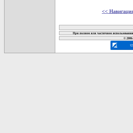
<< Навигаци
карта новых документов
При полном или частичном использовании 
© 2006