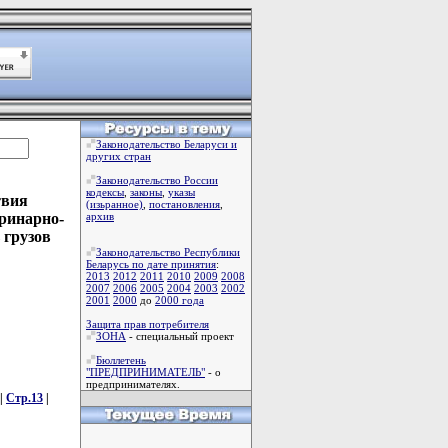
Законодательство Беларуси и
других стран
Законодательство России
кодексы
,
законы
,
указы
твия
(изьранное)
,
постановления
,
еринарно-
архив
 грузов
Законодательство Республики
Беларусь по дате принятия
:
2013
2012
2011
2010
2009
2008
2007
2006
2005
2004
2003
2002
2001
2000
до
2000 года
Защита прав потребителя
ЗОНА
- специальный проект
Бюллетень
"ПРЕДПРИНИМАТЕЛЬ"
- о
предпринимателях.
|
Стр.13
|