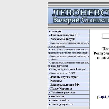
Главная
Законодательство РБ
Кодексы Беларуси
Законодательные и нормативные акты
по дате принятия
Пос
Законодательные и нормативные акты
Республи
принятые различными органами власти
Законодательные и нормативные акты
санита
по темам
Законодательные и нормативные акты
по виду документы
Международное право в Беларуси
Законодательство СССР
Законы других стран
Кодексы
Законодательство РФ
Право Украины
Полезные ресурсы
Контакты
|
Стр.1
|
Новости сайта
Поиск документа