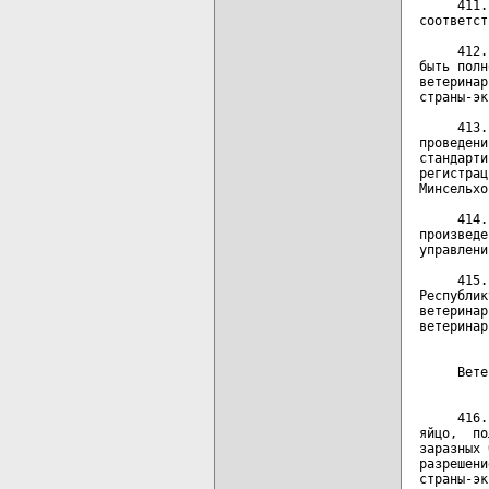
     411.
соответст
     412.
быть полн
ветеринар
страны-эк
     413.
проведени
стандарти
регистрац
Минсельхо
     414.
произведе
управлени
     415.
Республик
ветеринар
ветеринар
         
     Вете
         
     416.
яйцо,  по
заразных 
разрешени
страны-эк