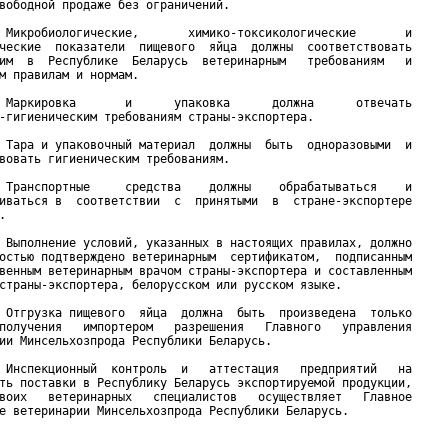
вободной продаже без ограничений.

 Микробиологические,       химико-токсикологические       и

ческие  показатели  пищевого  яйца  должны  соответствовать

им  в  Республике  Беларусь  ветеринарным   требованиям   и

м правилам и нормам.

 Маркировка       и      упаковка      должна      отвечать

-гигиеническим требованиям страны-экспортера.

 Тара и упаковочный материал  должны  быть  одноразовыми  и

вовать гигиеническим требованиям.

 Транспортные     средства    должны    обрабатываться    и

иваться в  соответствии  с  принятыми  в  стране-экспортере



 Выполнение условий, указанных в настоящих правилах, должно

остью подтверждено ветеринарным  сертификатом,  подписанным

венным ветеринарным врачом страны-экспортера и составленным

страны-экспортера, белорусском или русском языке.

 Отгрузка пищевого  яйца  должна  быть  произведена  только

получения   импортером   разрешения   Главного   управления

ии Минсельхозпрода Республики Беларусь.

 Инспекционный  контроль  и   аттестация   предприятий   на

ть поставки в Республику Беларусь экспортируемой продукции,

воих   ветеринарных   специалистов   осуществляет   Главное

е ветеринарии Минсельхозпрода Республики Беларусь.  
