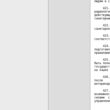
людям и с
     421.
радиологи
действующ
санитарны
     422.
санитарно
     423.
соответст
     424.
подготавл
правилами.
     425.
быть полн
государст
на языке 
     426.
после    
ветеринар
     427.
возможнос
силами  с
управлени