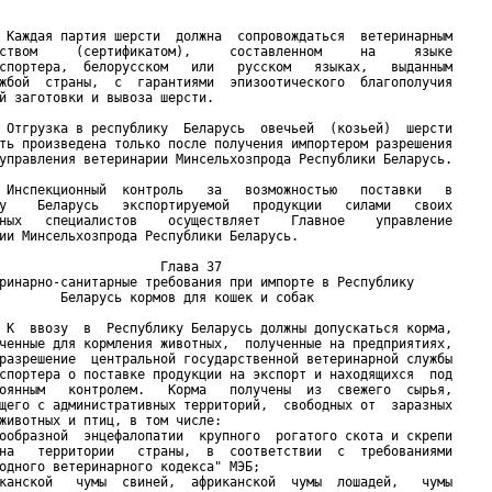
 Каждая партия шерсти  должна  сопровождаться  ветеринарным

ством     (сертификатом),     составленном     на     языке

спортера,  белорусском   или   русском   языках,   выданным

жбой  страны,  с  гарантиями  эпизоотического  благополучия

й заготовки и вывоза шерсти.

 Отгрузка в республику  Беларусь  овечьей  (козьей)  шерсти

ть произведена только после получения импортером разрешения

управления ветеринарии Минсельхозпрода Республики Беларусь.

 Инспекционный  контроль   за   возможностью   поставки   в

у    Беларусь   экспортируемой   продукции   силами   своих

ных   специалистов    осуществляет    Главное    управление

ии Минсельхозпрода Республики Беларусь.

                     Глава 37

ринарно-санитарные требования при импорте в Республику

        Беларусь кормов для кошек и собак

 К  ввозу  в  Республику Беларусь должны допускаться корма,

ченные для кормления животных,  полученные на предприятиях,

разрешение  центральной государственной ветеринарной службы

спортера о поставке продукции на экспорт и находящихся  под

оянным   контролем.   Корма   получены  из  свежего  сырья,

щего с административных территорий,  свободных от  заразных

животных и птиц, в том числе:

ообразной  энцефалопатии  крупного  рогатого скота и скрепи

на   территории   страны,  в  соответствии  с  требованиями

одного ветеринарного кодекса" МЭБ;

канской   чумы  свиней,  африканской  чумы  лошадей,   чумы
