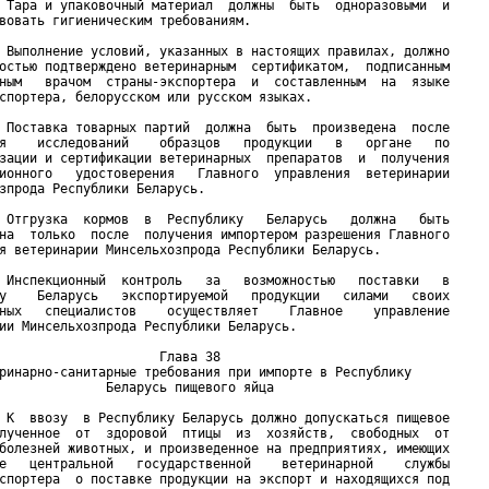
 Тара и упаковочный материал  должны  быть  одноразовыми  и

вовать гигиеническим требованиям.

 Выполнение условий, указанных в настоящих правилах, должно

остью подтверждено ветеринарным  сертификатом,  подписанным

ным   врачом  страны-экспортера  и  составленным  на  языке

спортера, белорусском или русском языках.

 Поставка товарных партий  должна  быть  произведена  после

я    исследований    образцов   продукции   в   органе   по

зации и сертификации ветеринарных  препаратов  и  получения

ионного   удостоверения   Главного  управления  ветеринарии

зпрода Республики Беларусь.

 Отгрузка  кормов  в  Республику   Беларусь   должна   быть

на  только  после  получения импортером разрешения Главного

я ветеринарии Минсельхозпрода Республики Беларусь.

 Инспекционный  контроль   за   возможностью   поставки   в

у    Беларусь   экспортируемой   продукции   силами   своих

ных   специалистов    осуществляет    Главное    управление

ии Минсельхозпрода Республики Беларусь.

                     Глава 38

ринарно-санитарные требования при импорте в Республику

              Беларусь пищевого яйца

 К  ввозу  в Республику Беларусь должно допускаться пищевое

лученное  от  здоровой  птицы  из  хозяйств,  свободных  от

болезней животных, и произведенное на предприятиях, имеющих

е   центральной   государственной    ветеринарной    службы

спортера  о поставке продукции на экспорт и находящихся под
