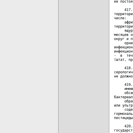
ее постоя
     417.
территори
числе:

     афри
территори
     ящур
месяцев н
округ и п
     орни
инфекцион
инфекцион
-  в  теч
(штат, пр
     418.
серологич
не должно
     419.
     имею
     обсе
бактериал
     обра
или ультр
     соде
гормональ
пестициды
     420.
государст