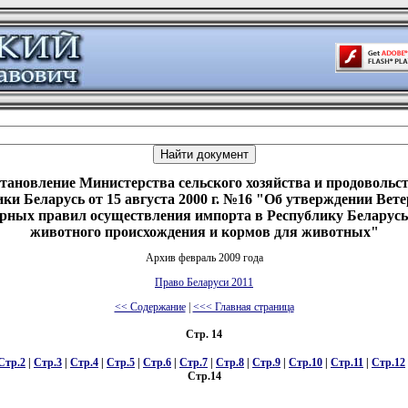
тановление Министерства сельского хозяйства и продовольс
ки Беларусь от 15 августа 2000 г. №16 "Об утверждении Вет
рных правил осуществления импорта в Республику Беларусь
животного происхождения и кормов для животных"
Архив февраль 2009 года
Право Беларуси 2011
<< Содержание
|
<<< Главная страница
Стр. 14
Стр.2
|
Стр.3
|
Стр.4
|
Стр.5
|
Стр.6
|
Стр.7
|
Стр.8
|
Стр.9
|
Стр.10
|
Стр.11
|
Стр.12
Стр.14