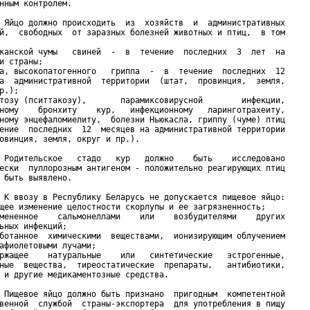
нным контролем.

 Яйцо должно происходить  из  хозяйств  и  административных

й,  свободных  от заразных болезней животных и птиц,  в том

канской чумы   свиней  -  в  течение  последних  3  лет  на

и страны;

а, высокопатогенного   гриппа  -  в  течение  последних  12

а  административной  территории  (штат,  провинция,  земля,

р.);

тозу (пситтакозу),       парамиксовирусной        инфекции,

ному    бронхиту    кур,   инфекционному   ларинготрахеиту,

ному энцефаломиелиту,  болезни Ньюкасла, гриппу (чуме) птиц

ение  последних  12  месяцев на административной территории

овинция, земля, округ и пр.).

 Родительское   стадо   кур   должно    быть    исследовано

ески  пуллорозным антигеном - положительно реагирующих птиц

 быть выявлено.

 К ввозу в Республику Беларусь не допускается пищевое яйцо:

щее изменение целостности скорлупы и ее загрязненность;

мененное    сальмонеллами    или    возбудителями    других

ьных инфекций;

ботанное  химическими  веществами,  ионизирующим облучением

афиолетовыми лучами;

ржащее    натуральные    или   синтетические   эстрогенные,

ные  вещества,  тиреостатические  препараты,   антибиотики,

 и другие медикаментозные средства.

 Пищевое яйцо должно быть признано  пригодным  компетентной

венной  службой  страны-экспортера  для употребления в пищу
