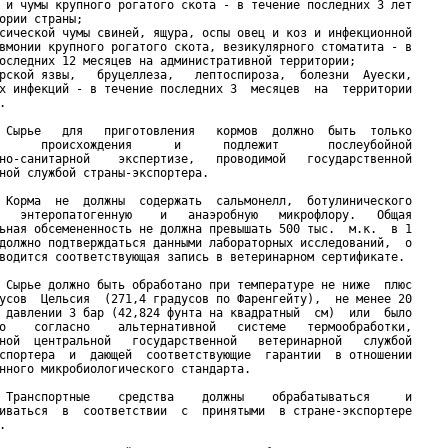
 и чумы крупного рогатого скота - в течение последних 3 лет

ории страны;

сической чумы свиней, ящура, оспы овец и коз и инфекционной

вмонии крупного рогатого скота, везикулярного стоматита - в

оследних 12 месяцев на административной территории;

рской язвы,   бруцеллеза,   лептоспироза,  болезни  Ауески,

х инфекций - в течение последних 3  месяцев  на  территории



 Сырье   для   приготовления   кормов  должно  быть  только

      происхождения      и      подлежит       послеубойной

но-санитарной    экспертизе,   проводимой   государственной

ной службой страны-экспортера.

 Корма  не  должны  содержать  сальмонелл,  ботулинического

   энтеропатогенную    и   анаэробную   микрофлору.   Общая

ьная обсемененность не должна превышать 500 тыс.  м.к.  в 1

должно подтверждаться данными лабораторных исследований,  о

водится соответствующая запись в ветеринарном сертификате.

 Сырье должно быть обработано при температуре не ниже  плюс

усов  Цельсия  (271,4 градусов по Фаренгейту),  не менее 20

 давлении 3 бар (42,824 фунта на квадратный  см)  или  было

о    согласно    альтернативной   системе   термообработки,

ной  центральной   государственной   ветеринарной   службой

спортера  и  дающей  соответствующие  гарантии  в отношении

нного микробиологического стандарта.

 Транспортные    средства    должны    обрабатываться     и

иваться  в  соответствии  с  принятыми  в стране-экспортере


