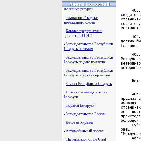
Полезные ресурсы
     403.
свидетель
-
Таможенный кодекс
страны-эк
таможенного союза
госветслу
местносте
-
Каталог предприятий и
организаций СНГ
     404.
должна бы
-
Законодательство Республики
Главного 
Беларусь по темам
     405.
-
Законодательство Республики
Республик
Беларусь по дате принятия
ветеринар
ветеринар
-
Законодательство Республики
Беларусь по органу принятия
         
     Вете
-
Законы Республики Беларусь
         
-
Новости законодательства
     406.
Беларуси
предназна
имеющих  
-
Тюрьмы Беларуси
страны-эк
ее   пост
-
Законодательство России
происходя
болезней 
-
Деловая Украина
     губк
овец -   
-
Автомобильный портал
"Междунар
     афри
-
The legislation of the Great