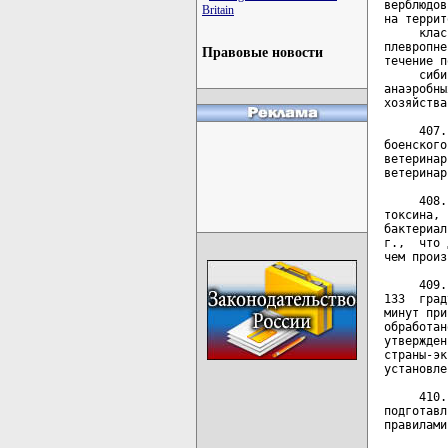
верблюдов
Britain
на террит
     клас
плевропне
Правовые новости
течение п
     сиби
анаэробны
хозяйства.
     407.
боенского
ветеринар
ветеринар
     408.
токсина, 
бактериал
г.,  что 
чем произ
     409.
133  град
минут при
обработан
утвержден
страны-эк
установле
     410.
подготавл
правилами.