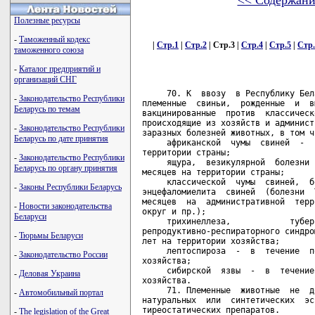
<< Содержани
Полезные ресурсы
-
Таможенный кодекс
|
Стр.1
|
Стр.2
| Стр.3 |
Стр.4
|
Стр.5
|
Стр.
таможенного союза
-
Каталог предприятий и
организаций СНГ
     70. К  ввозу  в Республику Беларусь должны допускаться здоровые
племенные  свиньи,  рожденные  и  выращенные в стране-экспортере, не
вакцинированные  против  классической  чумы свиней и болезни Ауески,
происходящие из хозяйств и административных территорий, свободных от
заразных болезней животных, в том числе:
     африканской  чумы  свиней  -  в  течение  последних  3  лет  на
территории страны;
     ящура,  везикулярной  болезни  свиней  - в течение последних 12
месяцев на территории страны;
     классической  чумы  свиней,  болезни  Ауески,   энтеровирусного
энцефаломиелита  свиней  (болезни  Тешена)  - в течение последних 12
месяцев  на  административной  территории  (штат,  провинция, земля,
округ и пр.);
     трихинеллеза,            туберкулеза,               бруцеллеза,
репродуктивно-респираторного синдрома свиней - в течение последних 3
лет на территории хозяйства;
     лептоспироза  -  в  течение  последних  3 месяцев на территории
хозяйства;
     сибирской  язвы  -  в  течение  последних 20 дней на территории
хозяйства.
     71. Племенные  животные  не  должны  подвергаться   воздействию
натуральных  или  синтетических  эстрогенных, гормональных веществ и
тиреостатических препаратов.
     72. Отобранные  для  отправки в Республику Беларусь животные не
менее  21  дня  должны  содержаться на специальных карантинных базах
страны-экспортера  под наблюдением представителя Главного управления
ветеринарии  Минсельхозпрода Республики Беларусь. Во время карантина
проводится  поголовный клинический осмотр с ежедневной термометрией.
     73. В  период  карантина  должны  проводиться   диагностические
исследования  в  государственной  ветеринарной лаборатории методами,
принятыми    в  стране-экспортере,  на  классическую  чуму   свиней,
репродуктивно-респираторный   синдром  свиней,  бруцеллез,   болезнь
Ауески,    хламидиоз,    вирусный    трансмиссивный   гастроэнтерит,
туберкулез,  везикулярную  болезнь  свиней,  парвовирусную инфекцию,
атрофический    ринит    и,  по  требованию  импортера,  на   другие
инфекционные болезни.
     74. Не  позднее  чем  за  14  дней  до  отправки  свиней должны
вакцинировать  против рожи свиней инактивированной вакциной. За 2-14
дней    обрабатывают    против  лептоспироза   дигидрострептомицином
двукратно  в  дозе 25 мг/кг. Проводятся дегельминтизация и обработка
против эктопаразитов.
     75. Если    в    период    карантинирования    по   результатам
диагностических исследований (серологические, аллергические и др.) у
отдельных  животных  появятся  положительные  реакции, представитель
Главного    управления   ветеринарии  Минсельхозпрода  имеет   право
отказаться  от  всех  или  некоторых  животных,  не  неся  при  этом
материальной  ответственности.  В  этом случае информация немедленно
доводится    до    сведения    Главного    управления    ветеринарии
Минсельхозпрода.
     76. Транспортные    средства    должны    обрабатываться      и
подготавливаться  в  соответствии  с  принятыми  в стране-экспортере
правилами.
     77. Выполнение  условий, указанных в настоящих Правилах, должно
быть  полностью  подтверждено ветеринарным сертификатом, подписанным
государственным ветеринарным врачом страны-экспортера и составленным
на  языке  страны-экспортера,  белорусском  или  русском  языке,   с
указанием даты диагностических исследований и прививок.
     78. Отгрузка   животных  в  Республику  Беларусь  должна   быть
осуществлена  только  после получения импортером разрешения Главного
управления ветеринарии Минсельхозпрода.
     79. Инспекционный    контроль    за  возможностью  поставки   в
Республику  Беларусь экспортируемого скота силами своих ветеринарных
специалистов    осуществляет    Главное    управление    ветеринарии
Минсельхозпрода.
     80. После    поставки  на  территорию  Республики  Беларусь   и
прохождения  государственного  пограничного  ветеринарного  контроля
свиньи  должны размещаться в карантин сроком на 30 дней в специально
подготовленные    помещения,   в  этот  период  должны   проводиться
необходимые    диагностические    исследования    под      контролем
территориальной  государственной ветеринарной службы. В соответствии
с  планом  противоэпизоотических мероприятий для конкретного региона
проводят профилактическую иммунизацию.

       Глава 8. Ветеринарно-санитарные требования при импорте
                в Республику Беларусь спермы хряков

     81. К  ввозу  в  Республику  Беларусь должна допускаться сперма
хряков,   полученная  на  предприятиях  искусственного   осеменения,
находящихся  под  постоянным  контролем государственной ветеринарной
службы страны-экспортера.
     82. Сперма  должна происходить с предприятия (станции, центра и
пр.) и административной территории, официально свободных от заразных
болезней животных, в том числе:
     африканской  чумы  свиней  -  в  течение  последних  3  лет  на
территории страны;
     ящура,  везикулярной  болезни  свиней  - в течение последних 12
месяцев на территории страны;
     классической  чумы  свиней,  болезни  Ауески,   энтеровирусного
энцефаломиелита  свиней  (болезни  Тешена)  - в течение последних 12
месяцев  на  административной  территории  (штат,  п
-
Законодательство Республики
Беларусь по темам
-
Законодательство Республики
Беларусь по дате принятия
-
Законодательство Республики
Беларусь по органу принятия
-
Законы Республики Беларусь
-
Новости законодательства
Беларуси
-
Тюрьмы Беларуси
-
Законодательство России
-
Деловая Украина
-
Автомобильный портал
-
The legislation of the Great