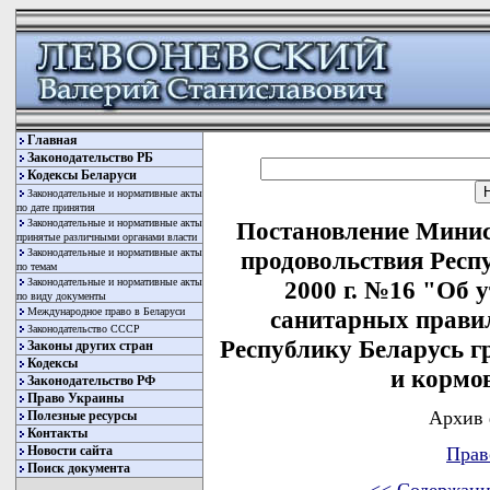
Главная
Законодательство РБ
Кодексы Беларуси
Законодательные и нормативные акты
по дате принятия
Законодательные и нормативные акты
Постановление Минист
принятые различными органами власти
Законодательные и нормативные акты
продовольствия Респу
по темам
Законодательные и нормативные акты
2000 г. №16 "Об 
по виду документы
Международное право в Беларуси
санитарных прави
Законодательство СССР
Республику Беларусь г
Законы других стран
Кодексы
и кормо
Законодательство РФ
Право Украины
Архив 
Полезные ресурсы
Контакты
Новости сайта
Прав
Поиск документа