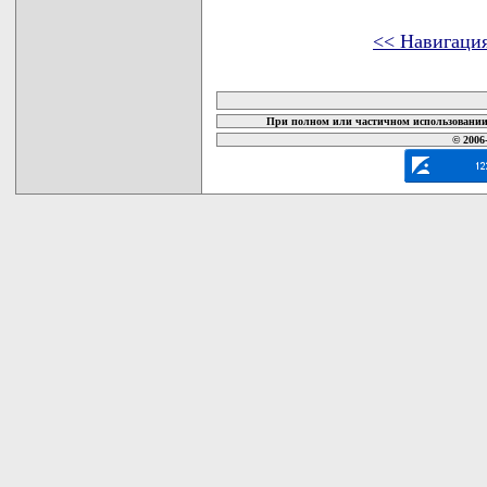
<< Навигаци
карта новых документов
При полном или частичном использовании 
© 2006