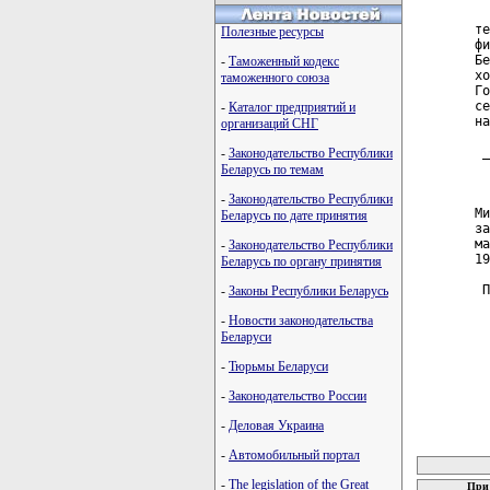
  
те
Полезные ресурсы
фи
Бе
-
Таможенный кодекс
хо
таможенного союза
Го
се
-
Каталог предприятий и
на
организаций СНГ
 _
-
Законодательство Республики
  
Беларусь по темам
  
-
Законодательство Республики
Ми
Беларусь по дате принятия
за
ма
-
Законодательство Республики
19
Беларусь по органу принятия
 П
-
Законы Республики Беларусь
-
Новости законодательства
Беларуси
-
Тюрьмы Беларуси
-
Законодательство России
-
Деловая Украина
карта новых
-
Автомобильный портал
-
The legislation of the Great
При 