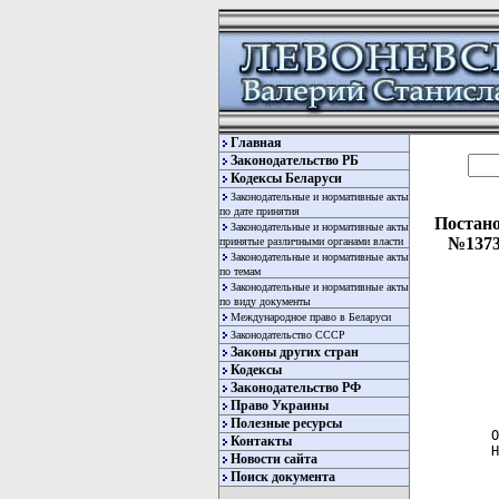
Главная
Законодательство РБ
Кодексы Беларуси
Законодательные и нормативные акты
по дате принятия
Постано
Законодательные и нормативные акты
№1373
принятые различными органами власти
Законодательные и нормативные акты
по темам
Законодательные и нормативные акты
по виду документы
Международное право в Беларуси
Законодательство СССР
Законы других стран
Кодексы
Законодательство РФ
  
Право Украины
Полезные ресурсы
 О
Контакты
 Н
Новости сайта
Поиск документа
  