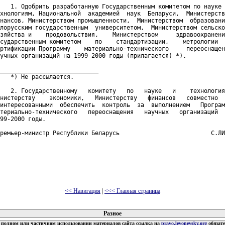
   1. Одобрить разработанную Государственным комитетом по науке 
хнологиям, Национальной  академией  наук  Беларуси,  Министерств
нансов, Министерством промышленности,  Министерством  образовани
лорусским государственным  университетом,  Министерством сельско
зяйства и    продовольствия,    Министерством     здравоохранени
сударственным комитетом    по    стандартизации,    метрологии  
ртификации Программу    материально-технического     переоснащен
учных организаций на 1999-2000 годы (прилагается) *).

____________________________

   *) Не рассылается.

   2. Государственному   комитету   по   науке   и    технология
нистерству    экономики,   Министерству   финансов   совместно  
интересованными  обеспечить  контроль  за  выполнением   Програм
териально-технического   переоснащения   научных   организаций  
99-2000 годы.

ремьер-министр Республики Беларусь                          С.ЛИ
<< Навигация
|
<<< Главная страница
 документов
Разное
полном или частичном использовании материалов сайта ссылка на
pravo.levonevsky.org
обязат