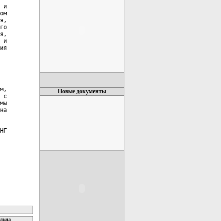
 и

ом

я,

го

я,

 и

ия

м,

Новые документы
 с

мы

на

НГ

ельна