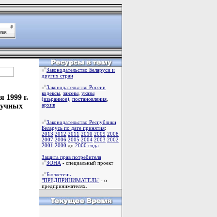
Законодательство Беларуси и
других стран
Законодательство России
кодексы
,
законы
,
указы
 1999 г.
(изьранное)
,
постановления
,
аучных
архив
Законодательство Республики
Беларусь по дате принятия
:
2013
2012
2011
2010
2009
2008
2007
2006
2005
2004
2003
2002
2001
2000
до
2000 года
Защита прав потребителя
ЗОНА
- специальный проект
Бюллетень
"ПРЕДПРИНИМАТЕЛЬ"
- о
предпринимателях.