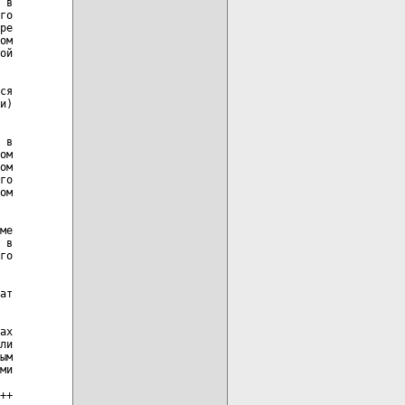
 в

го

ре

ом

ой

ся

и)

 в

ом

ом

го

ом

ме

 в

го

ат

ах

ли

ым

ми

++
