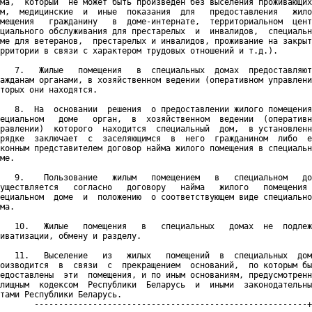
ма,  который  не может быть произведен без выселения проживающих
м,  медицинские  и  иные  показания  для   предоставления   жило
мещения   гражданину   в  доме-интернате,  территориальном  цент
циального обслуживания для престарелых  и  инвалидов,  специальн
ме для ветеранов,  престарелых и инвалидов, проживание на закрыт
рритории в связи с характером трудовых отношений и т.д.).

   7.   Жилые   помещения   в  специальных  домах  предоставляют
ажданам органами, в хозяйственном ведении (оперативном управлени
торых они находятся.

   8.  На  основании  решения  о предоставлении жилого помещения
ециальном   доме   орган,  в  хозяйственном  ведении  (оперативн
равлении)  которого  находится  специальный  дом,  в установленн
рядке  заключает  с  заселяющимся  в  него  гражданином  либо  е
конным представителем договор найма жилого помещения в специальн
ме.

   9.    Пользование   жилым   помещением   в   специальном   до
уществляется   согласно   договору   найма   жилого   помещения 
ециальном  доме  и  положению  о соответствующем виде специально
ма.

   10.   Жилые   помещения   в   специальных   домах  не  подлеж
иватизации, обмену и разделу.

   11.   Выселение   из   жилых   помещений  в  специальных  дом
оизводится  в  связи  с  прекращением  оснований,  по которым бы
едоставлены  эти  помещения, и по иным основаниям, предусмотренн
лищным  кодексом  Республики  Беларусь  и  иными  законодательны
тами Республики Беларусь.

       --------------------------------------------------------+