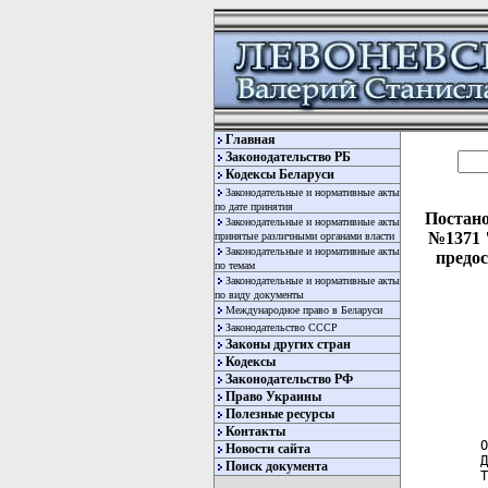
Главная
Законодательство РБ
Кодексы Беларуси
Законодательные и нормативные акты
по дате принятия
Постано
Законодательные и нормативные акты
№1371 
принятые различными органами власти
Законодательные и нормативные акты
предо
по темам
Законодательные и нормативные акты
по виду документы
Международное право в Беларуси
Законодательство СССР
Законы других стран
Кодексы
Законодательство РФ
Право Украины
Полезные ресурсы
  
Контакты
 О
Новости сайта
 Д
Поиск документа
 Т