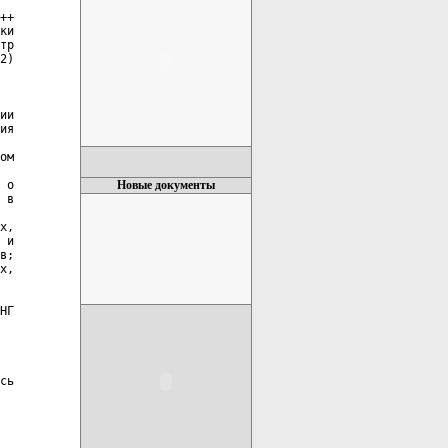
++

ки

тр

2)

ии

ия

ом

 о

Новые документы
 в

х,

 и

в;

х,

НГ

сь
