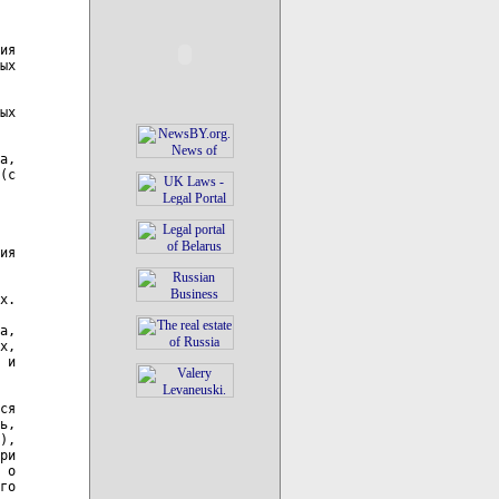
ия

ых

ых

а,

(с

ия

х.

а,

х,

 и

ся

ь,

),

ри

 о

го
