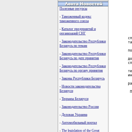
  
Полезные ресурсы
  
  
-
Таможенный кодекс
  
таможенного союза
-
Каталог предприятий и
  
организаций СНГ
  
сп
-
Законодательство Республики
та
Беларусь по темам
  
по
-
Законодательство Республики
  
Беларусь по дате принятия
до
сп
-
Законодательство Республики
  
Беларусь по органу принятия
те
ин
-
Законы Республики Беларусь
  
ра
-
Новости законодательства
Беларуси
 П
-
Тюрьмы Беларуси
  
  
-
Законодательство России
  
  
-
Деловая Украина
  
-
Автомобильный портал
  
  
-
The legislation of the Great