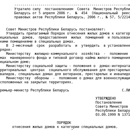
       --------------------------------------------------------+
       Утратило силу  постановлением  Совета  Министров Республи
       Беларусь от 5 апреля 2006 г.  №  454  (Национальный  реес
       правовых актов Республики Беларусь, 2006 г., № 57, 5/2214
   Совет Министров Республики Беларусь постановляет:

   Утвердить прилагаемый Порядок отнесения жилых домов к категор
ециальных  домов,  предоставления  жилых  помещений  и пользован
кими помещениями в специальных домах.

   В  2-месячный  срок  разработать  и  утвердить  в установленн
рядке:

   Министерству  жилищно-коммунального  хозяйства  -  положение 
мах  маневренного фонда и типовой договор найма жилого помещения
ециальном доме;

   Министерству социальной защиты - положения о  домах-интерната
рриториальных  центрах  социального обслуживания для престарелых
валидов, специальных домах для ветеранов, престарелых и инвалидо
   Министерству  обороны  -  положение о домах для военнослужащи
сположенных на закрытых территориях.

ремьер-министр Республики Беларусь                          С.ЛИ
                                               УТВЕРЖДЕНО

                                               Постановление

                                               Совета Министров

                                               Республики Белару
                                               03.09.1999 N 1371

                            ПОРЯДОК

      отнесения жилых домов к категории специальных домов,
