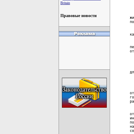
  
Britain
  
  
Правовые новости
жи
по
  
ка
  
пе
от
  
  
  
дл
  
  
  
от
го
ра
  
от
ин
по
на
со