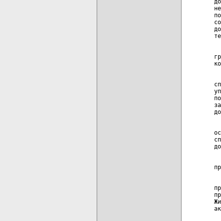
до
не
по
со
до
те
  
гр
ко
  
сп
уп
по
за
до
  
ос
сп
до
  
пр
  
пр
пр
Жи
ак
  