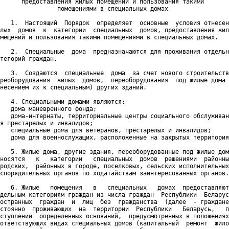
      предоставления жилых помещений и пользования такими

                помещениями в специальных домах

   1.  Настоящий  Порядок  определяет  основные  условия отнесен
лых  домов  к  категории  специальных  домов, предоставления жил
мещений и пользования такими помещениями в специальных домах.

   2.  Специальные  дома  предназначаются для проживания отдельн
тегорий граждан.

   3.  Создаются  специальные  дома  за счет нового строительств
реоборудования  жилых  домов,  переоборудования  под жилые дома 
несением их к специальным) других зданий.

   4. Специальными домами являются:

   дома маневренного фонда;

   дома-интернаты, территориальные центры социального обслуживан
я престарелых и инвалидов;

   специальные дома для ветеранов, престарелых и инвалидов;

   дома для военнослужащих, расположенные на закрытых территория
   5. Жилые дома, другие здания, переоборудованные под жилые дом
носятся   к   категории   специальных  домов  решениями  районны
родских,  районных в городе, поселковых, сельских исполнительных
спорядительных органов по ходатайствам заинтересованных органов.

   6. Жилые   помещения   в   специальных   домах  предоставляют
дельным категориям граждан из числа граждан  Республики  Беларус
остранных  граждан  и  лиц  без  гражданства  (далее  - граждане
стоянно  проживающих  на  территории  Республики   Беларусь,   п
ступлении  определенных оснований,  предусмотренных в положениях
ответствующих видах специальных домов (капитальный  ремонт  жило