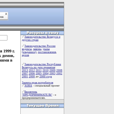
Законодательство Беларуси и
других стран
Законодательство России
кодексы
,
законы
,
указы
 1999 г.
(изьранное)
,
постановления
,
 домов,
архив
иями в
Законодательство Республики
Беларусь по дате принятия
:
2013
2012
2011
2010
2009
2008
2007
2006
2005
2004
2003
2002
2001
2000
до
2000 года
Защита прав потребителя
ЗОНА
- специальный проект
Бюллетень
"ПРЕДПРИНИМАТЕЛЬ"
- о
предпринимателях.