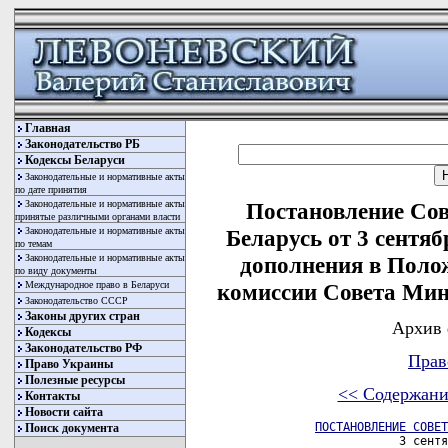
Главная
Законодательство РБ
Кодексы Беларуси
Законодательные и нормативные акты
по дате принятия
Законодательные и нормативные акты
Постановление Со
принятые различными органами власти
Законодательные и нормативные акты
Беларусь от 3 сентяб
по темам
Законодательные и нормативные акты
дополнения в Поло
по виду документы
Международное право в Беларуси
комиссии Совета Мин
Законодательство СССР
Законы других стран
Архив 
Кодексы
Законодательство РФ
Прав
Право Украины
Полезные ресурсы
<< Содержани
Контакты
Новости сайта
ПОСТАНОВЛЕНИЕ СОВЕТ
Поиск документа
                     3 сентя