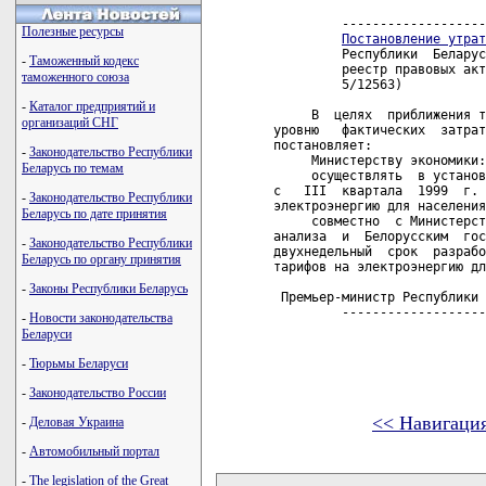
         -------------------
Полезные ресурсы
Постановление утрат
         Республики  Беларус
-
Таможенный кодекс
         реестр правовых акт
таможенного союза
         5/12563)    

-
Каталог предприятий и
     В  целях  приближения т
организаций СНГ
уровню   фактических  затрат
постановляет:

-
Законодательство Республики
     Министерству экономики:

Беларусь по темам
     осуществлять  в установ
с   III  квартала  1999  г. 
-
Законодательство Республики
электроэнергию для населения
Беларусь по дате принятия
     совместно  с Министерст
анализа  и  Белорусским  гос
-
Законодательство Республики
двухнедельный  срок  разрабо
Беларусь по органу принятия
тарифов на электроэнергию дл
-
Законы Республики Беларусь
 Премьер-министр Республики 
         -------------------
-
Новости законодательства
Беларуси
-
Тюрьмы Беларуси
-
Законодательство России
<< Навигаци
-
Деловая Украина
-
Автомобильный портал
карта новых документов
-
The legislation of the Great