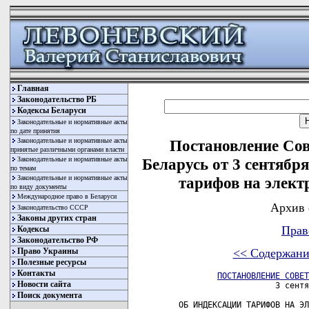
Главная
Законодательство РБ
Кодексы Беларуси
Законодательные и нормативные акты
по дате принятия
Законодательные и нормативные акты
Постановление Со
принятые различными органами власти
Законодательные и нормативные акты
Беларусь от 3 сентябр
по темам
Законодательные и нормативные акты
тарифов на элект
по виду документы
Международное право в Беларуси
Архив 
Законодательство СССР
Законы других стран
Прав
Кодексы
Законодательство РФ
Право Украины
<< Содержани
Полезные ресурсы
Контакты
ПОСТАНОВЛЕНИЕ СОВЕТ
Новости сайта
                     3 сентя
Поиск документа
 ОБ ИНДЕКСАЦИИ ТАРИФОВ НА ЭЛ