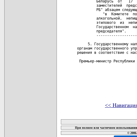
         Беларусь  от   17  
         заместителей  предс
         РБ" абзацем следующ
            "в  Комитете  по
         алкогольной,  непищ
         этилового  из  непи
         Государственном  на
         председателя".

         -------------------
     5. Государственному нал
органам государственного упр
решения в соответствие с нас
 Премьер-министр Республики 
<< Навигаци
карта новых документов
При полном или частичном использовании 
© 2006