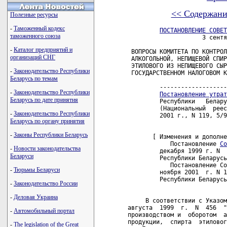
<< Содержани
Полезные ресурсы
-
Таможенный кодекс
ПОСТАНОВЛЕНИЕ СОВЕТ
таможенного союза
                     3 сентя
-
Каталог предприятий и
 ВОПРОСЫ КОМИТЕТА ПО КОНТРОЛ
организаций СНГ
 АЛКОГОЛЬНОЙ, НЕПИЩЕВОЙ СПИР
 ЭТИЛОВОГО ИЗ НЕПИЩЕВОГО СЫР
-
Законодательство Республики
 ГОСУДАРСТВЕННОМ НАЛОГОВОМ К
Беларусь по темам
         -------------------
-
Законодательство Республики
Постановление утрат
Беларусь по дате принятия
         Республики   Белару
         (Национальный  реес
-
Законодательство Республики
         2001 г., N 119, 5/9
Беларусь по органу принятия
-
Законы Республики Беларусь
       [ Изменения и дополне
            Постановление 
Со
-
Новости законодательства
         декабря 1999 г. N  
Беларуси
         Республики Беларусь
            Постановление Со
-
Тюрьмы Беларуси
         ноября 2001  г. N 1
         Республики Беларусь
-
Законодательство России
-
Деловая Украина
     В соответствии с Указом
августа  1999  г.  N  456  "
-
Автомобильный портал
производством и  оборотом  а
продукции,  спирта  этиловог
-
The legislation of the Great