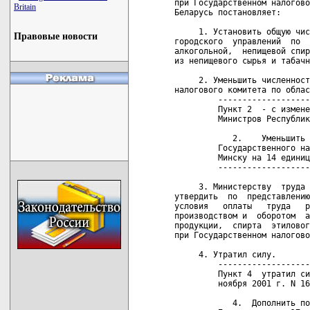
при Государственном налогово
Britain
Беларусь постановляет:

     1. Установить общую чис
Правовые новости
городского  управлений  по  
алкогольной,  непищевой спир
из непищевого сырья и табачн
     2. Уменьшить численност
налогового комитета по облас
         -------------------
         Пункт 2  - с измене
         Министров Республик
            2.    Уменьшить 
         Государственного на
         Минску на 14 единиц
         -------------------
     3. Министерству  труда 
утвердить  по  представлению
условия   оплаты   труда   р
производством и  оборотом  а
продукции,  спирта  этиловог
при Государственном налогово
     4. Утратил силу.

         -------------------
         Пункт 4  утратил си
         ноября 2001 г. N 16
            4.  Дополнить по