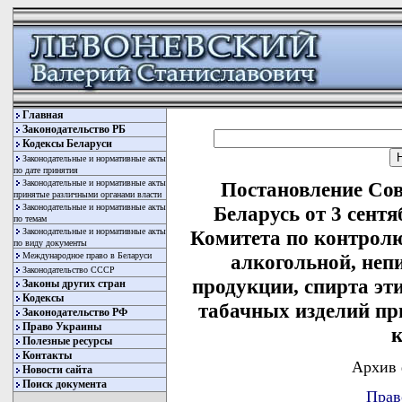
Главная
Законодательство РБ
Кодексы Беларуси
Законодательные и нормативные акты
по дате принятия
Законодательные и нормативные акты
Постановление Со
принятые различными органами власти
Законодательные и нормативные акты
Беларусь от 3 сент
по темам
Законодательные и нормативные акты
Комитета по контролю
по виду документы
Международное право в Беларуси
алкогольной, не
Законодательство СССР
продукции, спирта эт
Законы других стран
Кодексы
табачных изделий пр
Законодательство РФ
Право Украины
к
Полезные ресурсы
Контакты
Архив 
Новости сайта
Поиск документа
Прав