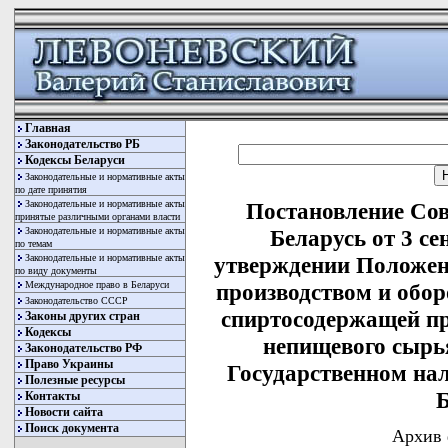
Главная
Законодательство РБ
Кодексы Беларуси
Законодательные и нормативные акты
по дате принятия
Законодательные и нормативные акты
Постановление Со
принятые различными органами власти
Законодательные и нормативные акты
Беларусь от 3 се
по темам
Законодательные и нормативные акты
утверждении Положен
по виду документы
Международное право в Беларуси
производством и обо
Законодательство СССР
спиртосодержащей пр
Законы других стран
Кодексы
непищевого сырь
Законодательство РФ
Право Украины
Государственном на
Полезные ресурсы
Б
Контакты
Новости сайта
Поиск документа
Архив 