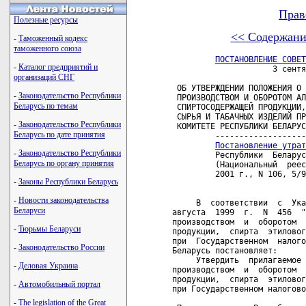
Прав
Полезные ресурсы
<< Содержани
-
Таможенный кодекс
таможенного союза
ПОСТАНОВЛЕНИЕ СОВЕТ
-
Каталог предприятий и
                     3 сентя
организаций СНГ
 ОБ УТВЕРЖДЕНИИ ПОЛОЖЕНИЯ О 
-
Законодательство Республики
 ПРОИЗВОДСТВОМ И ОБОРОТОМ АЛ
Беларусь по темам
 СПИРТОСОДЕРЖАЩЕЙ ПРОДУКЦИИ,
 СЫРЬЯ И ТАБАЧНЫХ ИЗДЕЛИЙ ПР
-
Законодательство Республики
 КОМИТЕТЕ РЕСПУБЛИКИ БЕЛАРУС
Беларусь по дате принятия
         -------------------
Постановление утрат
-
Законодательство Республики
Беларусь по органу принятия
-
Законы Республики Беларусь
-
Новости законодательства
Беларуси
-
Тюрьмы Беларуси
-
Законодательство России
-
Деловая Украина
-
Автомобильный портал
-
The legislation of the Great