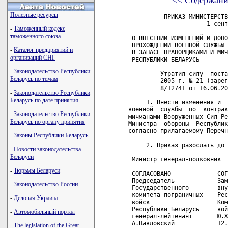
<< Содержани
Полезные ресурсы
          ПРИКАЗ МИНИСТЕРСТВ
                      1 сент
-
Таможенный кодекс
таможенного союза
 О ВНЕСЕНИИ ИЗМЕНЕНИЙ И ДОПО
 ПРОХОЖДЕНИИ ВОЕННОЙ СЛУЖБЫ 
-
Каталог предприятий и
 В ЗАПАСЕ ПРАПОРЩИКАМИ И МИЧ
организаций СНГ
 РЕСПУБЛИКИ БЕЛАРУСЬ

         -------------------
-
Законодательство Республики
         Утратил силу  поста
Беларусь по темам
         2005 г. № 21 (зарег
         8/12741 от 16.06.20
-
Законодательство Республики
Беларусь по дате принятия
     1. Внести изменения и  
военной  службы  по  контрак
-
Законодательство Республики
мичманами Вооруженных Сил Ре
Беларусь по органу принятия
Министра  обороны  Республик
согласно прилагаемому Перечн
-
Законы Республики Беларусь
     2. Приказ разослать до 
-
Новости законодательства
Беларуси
 Министр генерал-полковник  
-
Тюрьмы Беларуси
 СОГЛАСОВАНО             СОГ
 Председатель            Зам
-
Законодательство России
 Государственного        вну
 комитета пограничных    Рес
-
Деловая Украина
 войск                   Ком
 Республики Беларусь     вой
-
Автомобильный портал
 генерал-лейтенант       Ю.Ж
 А.Павловский            12.
-
The legislation of the Great