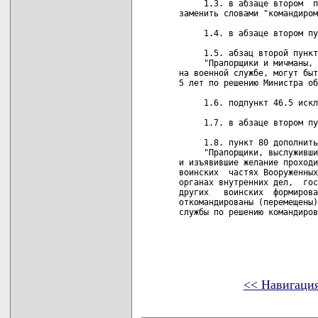
     1.3. в абзаце втором  п
заменить словами "командиром
     1.4. в абзаце втором пу
     1.5. абзац второй пункт
     "Прапорщики и мичманы, 
на военной службе, могут быт
5 лет по решению Министра об
     1.6. подпункт 46.5 искл
     1.7. в абзаце втором пу
     1.8. пункт 80 дополнить
     "Прапорщики, выслуживши
и изъявившие желание проходи
воинских  частях Вооруженных
органах внутренних дел,  гос
других   воинских  формирова
откомандированы (перемещены)
службы по решению командиров
<< Навигаци
карта новых документов