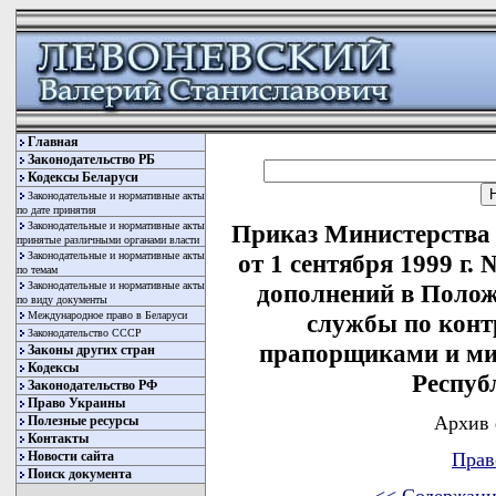
Главная
Законодательство РБ
Кодексы Беларуси
Законодательные и нормативные акты
по дате принятия
Законодательные и нормативные акты
Приказ Министерства
принятые различными органами власти
Законодательные и нормативные акты
от 1 сентября 1999 г.
по темам
Законодательные и нормативные акты
дополнений в Полож
по виду документы
Международное право в Беларуси
службы по конт
Законодательство СССР
прапорщиками и м
Законы других стран
Кодексы
Респуб
Законодательство РФ
Право Украины
Архив 
Полезные ресурсы
Контакты
Новости сайта
Прав
Поиск документа