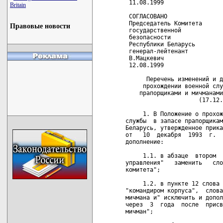
 11.08.1999

Britain
 СОГЛАСОВАНО

 Председатель Комитета

Правовые новости
 государственной

 безопасности

 Республики Беларусь

 генерал-лейтенант

 В.Мацкевич

 12.08.1999

      Перечень изменений и д
     прохождении военной слу
    прапорщиками и мичманами
                     (17.12.
     1. В Положение о прохож
службы  в запасе прапорщикам
Беларусь, утвержденное прика
от   10  декабря  1993  г.  
дополнение:

     1.1. в абзаце  втором  
управления"   заменить   сло
комитета";

     1.2. в пункте 12 слова 
"командиром корпуса",  слова
мичмана и" исключить и допол
через  3  года  после  присв
мичман";
