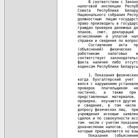
     В соответствии с Законо
налоговой  инспекции  Респуб
Совета   Республики   Белару
Национального собрания Респу
должностным  лицам государст
право производить в государс
граждан проверки денежных до
планов,  смет,  деклараций  
исчислением  и  уплатой  нал
справки и сведения по вопрос
     Составление   акта   пр
(объяснений)   физических   
работникам    налоговых    и
соответствует  законодательс
факта  наличия  либо  отсутс
кодексом Республики Беларусь
     1. Показания физических
когда  бухгалтерский  учет  
велся с нарушением установле
проверок   плательщиком   не
частично,   а   также   при 
представленных  материалов, 
проверки,  изучаются другие 
и  сведения,  в  том  числе 
допросу физических лиц,  при
учреждения  исковые  заявлен
сделок и по совокупности исс
том  числе с учетом показани
доначислении налогов,  сборо
которые предъявляются ко взы
     Показания   (объяснения