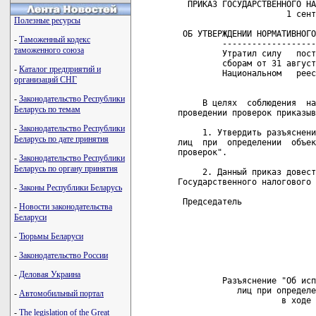
  ПРИКАЗ ГОСУДАРСТВЕННОГО НА
                      1 сент
Полезные ресурсы
 ОБ УТВЕРЖДЕНИИ НОРМАТИВНОГО
-
Таможенный кодекс
         -------------------
таможенного союза
         Утратил силу   пост
         сборам от 31 август
-
Каталог предприятий и
         Национальном   реес
организаций СНГ
-
Законодательство Республики
     В целях  соблюдения  на
Беларусь по темам
проведении проверок приказыв
-
Законодательство Республики
     1. Утвердить разъяснени
Беларусь по дате принятия
лиц  при  определении  объек
проверок".

-
Законодательство Республики
Беларусь по органу принятия
     2. Данный приказ довест
Государственного налогового 
-
Законы Республики Беларусь
 Председатель               
-
Новости законодательства
Беларуси
                            
                            
-
Тюрьмы Беларуси
                            
                            
-
Законодательство России
                            
-
Деловая Украина
         Разъяснение "Об исп
            лиц при определе
-
Автомобильный портал
                     в ходе 
-
The legislation of the Great