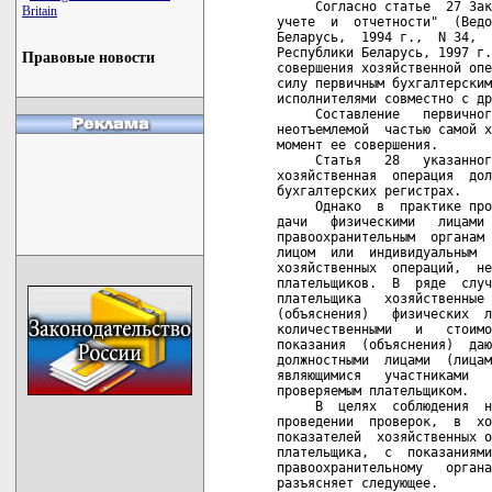
     Согласно статье  27 Зак
Britain
учете  и  отчетности"  (Ведо
Беларусь,  1994 г.,  N 34,  
Республики Беларусь, 1997 г.
Правовые новости
совершения хозяйственной опе
силу первичным бухгалтерским
исполнителями совместно с др
     Составление   первичног
неотъемлемой  частью самой х
момент ее совершения.

     Статья   28   указанног
хозяйственная  операция  дол
бухгалтерских регистрах.

     Однако  в  практике про
дачи   физическими   лицами 
правоохранительным  органам 
лицом  или  индивидуальным  
хозяйственных  операций,  не
плательщиков.  В  ряде  случ
плательщика   хозяйственные 
(объяснения)   физических  л
количественными   и   стоимо
показания  (объяснения)  даю
должностными  лицами  (лицам
являющимися   участниками   
проверяемым плательщиком.

     В  целях  соблюдения  н
проведении  проверок,  в  хо
показателей  хозяйственных о
плательщика,  с  показаниями
правоохранительному   органа
разъясняет следующее.
