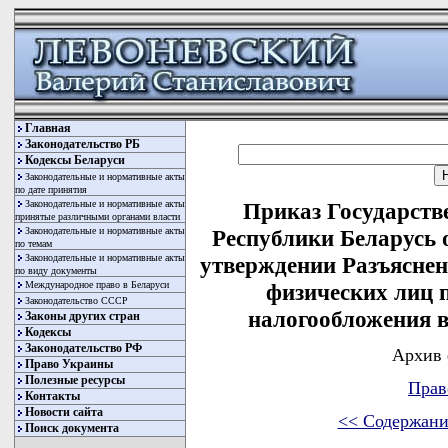
Главная
Законодательство РБ
Кодексы Беларуси
Законодательные и нормативные акты
по дате принятия
Законодательные и нормативные акты
Приказ Государств
принятые различными органами власти
Законодательные и нормативные акты
Республики Беларусь о
по темам
Законодательные и нормативные акты
утверждении Разъяснен
по виду документы
Международное право в Беларуси
физических лиц 
Законодательство СССР
налогообложения в
Законы других стран
Кодексы
Законодательство РФ
Архив 
Право Украины
Полезные ресурсы
Прав
Контакты
Новости сайта
<< Содержани
Поиск документа