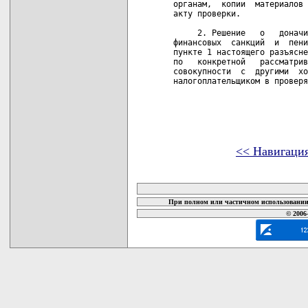
органам,  копии  материалов 
акту проверки.

     2. Решение   о   доначи
финансовых  санкций  и  пени
пункте 1 настоящего разъясне
по   конкретной   рассматрив
совокупности  с  другими  хо
налогоплательщиком в проверя
<< Навигаци
карта новых документов
При полном или частичном использовании 
© 2006