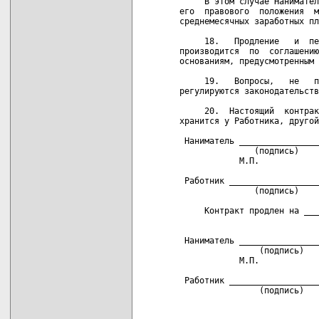
     В этом случае Нанимател
его  правового  положения  м
среднемесячных заработных пл
     18.   Продление   и  пе
производится  по  соглашению
основаниям, предусмотренным 
     19.   Вопросы,   не   п
регулируются законодательств
     20.  Настоящий  контрак
хранится у Работника, другой
 Наниматель ________________
               (подпись)

            М.П.

 Работник __________________
               (подпись)

     Контракт продлен на ___
                            
 Наниматель ________________
                (подпись)

            М.П.

 Работник __________________
                (подпись)  
