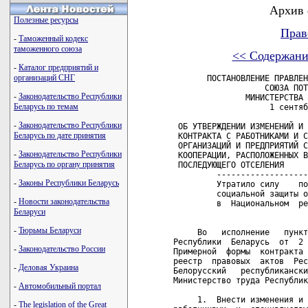
Архив 
Полезные ресурсы
Прав
-
Таможенный кодекс
таможенного союза
<< Содержани
-
Каталог предприятий и
организаций СНГ
       ПОСТАНОВЛЕНИЕ ПРАВЛЕН
                   СОЮЗА ПОТ
-
Законодательство Республики
               МИНИСТЕРСТВА 
Беларусь по темам
                    1 сентяб
-
Законодательство Республики
 ОБ УТВЕРЖДЕНИИ ИЗМЕНЕНИЙ И 
Беларусь по дате принятия
 КОНТРАКТА С РАБОТНИКАМИ И С
 ОРГАНИЗАЦИЙ И ПРЕДПРИЯТИЙ С
-
Законодательство Республики
 КООПЕРАЦИИ, РАСПОЛОЖЕННЫХ В
Беларусь по органу принятия
 ПОСЛЕДУЮЩЕГО ОТСЕЛЕНИЯ

         -------------------
-
Законы Республики Беларусь
         Утратило силу    по
         социальной защиты о
-
Новости законодательства
         в  Национальном  ре
Беларуси
-
Тюрьмы Беларуси
     Во   исполнение   пункт
Республики  Беларусь  от  2 
-
Законодательство России
Примерной  формы  контракта 
реестр  правовых  актов  Рес
-
Деловая Украина
Белорусский   республикански
Министерство труда Республик
-
Автомобильный портал
     1.  Внести изменения и 
-
The legislation of the Great