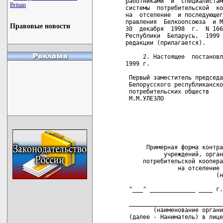
работниками  и  специалистам
Britain
системы  потребительской  ко
на  отселение  и последующег
правления  Белкоопсоюза  и М
Правовые новости
30  декабря  1998  г.  N 166
Республики  Беларусь,  1999 
редакции (прилагается).

     2. Настоящее  постановл
1999 г.

 Первый заместитель председа
 Белорусского республиканско
 потребительских обществ    
 М.М.УЛЕЗЛО                 
                            
                            
                            
                            
      Примерная форма контра
           учреждений, орган
     потребительской коопера
               на отселение 
                          (н
 "___" _____________ ____ г.
 ___________________________
        (наименование органи
 (далее - Наниматель) в лице