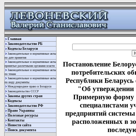
Главная
Законодательство РБ
Кодексы Беларуси
Законодательные и нормативные акты
по дате принятия
Законодательные и нормативные акты
Постановление Белору
принятые различными органами власти
Законодательные и нормативные акты
потребительских об
по темам
Законодательные и нормативные акты
Республики Беларусь о
по виду документы
Международное право в Беларуси
"Об утверждении 
Законодательство СССР
Примерную форму к
Законы других стран
Кодексы
специалистами у
Законодательство РФ
Право Украины
предприятий системы
Полезные ресурсы
расположенных в зо
Контакты
Новости сайта
последу
Поиск документа