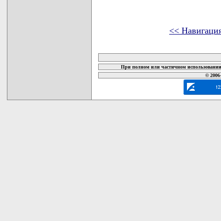
<< Навигаци
карта новых документов
При полном или частичном использовании 
© 2006