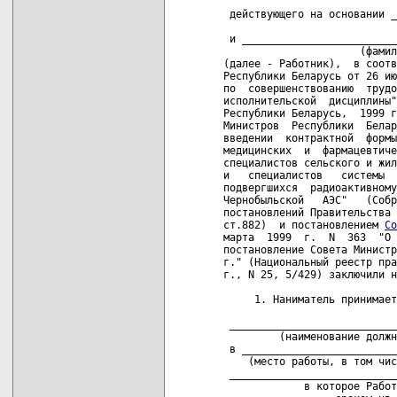
                            
 действующего на основании _
                            
 и _________________________
                      (фамил
(далее - Работник),  в соотв
Республики Беларусь от 26 ию
по  совершенствованию  трудо
исполнительской  дисциплины"
Республики Беларусь,  1999 г
Министров  Республики  Белар
введении  контрактной  формы
медицинских  и  фармацевтиче
специалистов сельского и жил
и   специалистов   системы  
подвергшихся  радиоактивному
Чернобыльской   АЭС"   (Собр
постановлений Правительства 
ст.882)  и постановлением 
Со