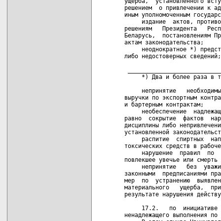
решениям   Президента   Респ
Беларусь,  постановлениям Пр
актам законодательства;

     неоднократное *) предст
либо недостоверных сведений;

 ___________________________
     *) Два и более раза в т
     непринятие   необходимы
выручки по экспортным контра
и бартерным контрактам;

     необеспечение  надлежащ
равно  сокрытие  фактов  нар
дисциплины либо непривлечени
установленной законодательст
     распитие  спиртных  нап
токсических средств в рабоче
     нарушение  правил  по  
повлекшее увечье или смерть 
     непринятие   без  уважи
законными  предписаниями пра
мер  по  устранению  выявлен
материального   ущерба,  при
результате нарушения действу
     17.2.   по  инициативе 
ненадлежащего выполнения по 