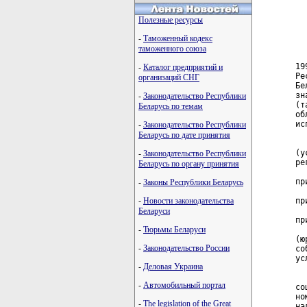
Полезные ресурсы
-
Таможенный кодекс
таможенного союза
-
Каталог предприятий и
организаций СНГ
-
Законодательство Республики
Беларусь по темам
-
Законодательство Республики
Беларусь по дате принятия
-
Законодательство Республики
Беларусь по органу принятия
-
Законы Республики Беларусь
-
Новости законодательства
Беларуси
-
Тюрьмы Беларуси
-
Законодательство России
-
Деловая Украина
-
Автомобильный портал
-
The legislation of the Great