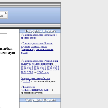
Законодательство Беларуси и
других стран
Законодательство России
кодексы
,
законы
,
указы
ентября
(изьранное)
,
постановления
,
значимую
архив
Законодательство Республики
Беларусь по дате принятия
:
2013
2012
2011
2010
2009
2008
2007
2006
2005
2004
2003
2002
2001
2000
до
2000 года
Защита прав потребителя
ЗОНА
- специальный проект
Бюллетень
"ПРЕДПРИНИМАТЕЛЬ"
- о
предпринимателях.