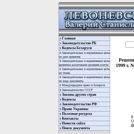
Главная
Законодательство РБ
Кодексы Беларуси
Законодательные и нормативные акты
по дате принятия
Решени
Законодательные и нормативные акты
1999 г.
принятые различными органами власти
Законодательные и нормативные акты
по темам
Законодательные и нормативные акты
по виду документы
Международное право в Беларуси
Законодательство СССР
Законы других стран
Кодексы
Законодательство РФ
Право Украины
Полезные ресурсы
Контакты
Новости сайта
Поиск документа