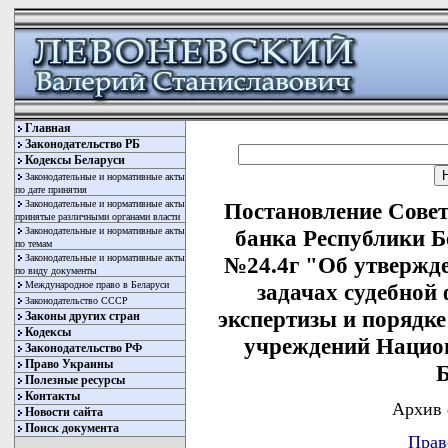
Главная
Законодательство РБ
Кодексы Беларуси
Законодательные и нормативные акты
по дате принятия
Законодательные и нормативные акты
Постановление Сове
принятые различными органами власти
Законодательные и нормативные акты
банка Республики Бе
по темам
Законодательные и нормативные акты
№24.4г "Об утвержд
по виду документы
Международное право в Беларуси
задачах судебной
Законодательство СССР
экспертизы и порядке
Законы других стран
Кодексы
учреждений Национ
Законодательство РФ
Право Украины
Б
Полезные ресурсы
Контакты
Архив 
Новости сайта
Поиск документа
Прав