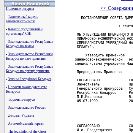
<< Содержани
Полезные ресурсы
-
Таможенный кодекс
   ПОСТАНОВЛЕНИЕ СОВЕТА ДИРЕКТОРОВ НАЦИОНАЛЬНОГО БАНКА РЕСПУБЛИКИ
                              БЕЛАРУСЬ
                     1 сентября 1999 г. N 24.4г

 ОБ УТВЕРЖДЕНИИ ВРЕМЕННОГО ПОЛОЖЕНИЯ О ЗАДАЧАХ СУДЕБНОЙ
 ФИНАНСОВО-ЭКОНОМИЧЕСКОЙ ЭКСПЕРТИЗЫ И ПОРЯДКЕ ЕЕ ПРОВЕДЕНИЯ
 СПЕЦИАЛИСТАМИ УЧРЕЖДЕНИЙ НАЦИОНАЛЬНОГО БАНКА РЕСПУБЛИКИ
 БЕЛАРУСЬ

     Утвердить Временное     положение     о     задачах    судебной
финансово-экономической   экспертизы   и   порядке   ее   проведения
специалистами учреждений Национального банка Республики Беларусь.

 Председатель Правления                               П.П.ПРОКОПОВИЧ

 СОГЛАСОВАНО              СОГЛАСОВАНО                  УТВЕРЖДЕНО
 Заместитель              Председатель Верховного      Постановление
 Генерального прокурора   Суда                         Совета
 Республики Беларусь      Республики Беларусь          директоров
 П.И.Иваненко             В.О.Сукало                   Национального
 05.07.1999               20.07.1999                   банка
                                                       Республики
                                                       Беларусь
                                                       01.09.1999
                                                       N 24.4г

 СОГЛАСОВАНО              СОГЛАСОВАНО
 И.о. Председателя        Председатель Высшего
 Комитета                 Хозяйственного Суда
 государственной          Республики Беларусь
 безопасности             В.С.Каменков
 Республики Беларусь      07.07.1999
 Л.Т.Ерин
 13.07.1999

 СОГЛАСОВАНО              СОГЛАСОВАНО
 Заместитель Министра     Первый заместитель
 внутренних дел           Министра юстиции
 Республики Беларусь      Республики Беларусь
 Л.В.Глуховский           П.П.Миклашевич
 06.07.1999               12.07.1999

                        ВРЕМЕННОЕ ПОЛОЖЕНИЕ
       о задачах судебной финансово-экономической экспертизы
      и   порядке   ее  проведения  специалистами  учреждений
              Национального банка Республики Беларусь

                         1. Общие положения

     1.1. Производство     экспертизы    специалистами    учреждений
Национального   банка   Республики   Беларусь   (далее    -    Банк)
осуществляется       в       соответствии       с       требованиями
уголовно-процессуального,                гражданско-процессуального,
хозяйственно-процессуального  законодательства Республики Беларусь и
настоящего Временного положения (далее - Положение).

     1.2. Специалистами    Банка    могут    проводиться    судебные
финансово-экономические   экспертизы   по   вопросам   осуществления
банковских операций.

     1.3. Экспертизы  Банком  проводятся  на  основании  определения
суда,  постановления прокурора,  следователя,  органа, производящего
дознание,  о  назначении  экспертизы  в  связи  с  расследованием  и
рассмотрением уголовных, гражданских, хозяйственных дел.

     1.4. Экспертизы проводятся специалистами Банка, имеющими высшее
образование,   опыт   практической   работы   в   сфере   банковской
деятельности  не  менее  одного  года.  Подбор  таких специалистов и
утверждение состава экспертной  группы  осуществляется  руководством
Банка.

     1.5. Экспертизы проводятся как в помещении Банка, так и вне его
(по договоренности с органом, назначившим экспертизу).

     1.6. Обязанности и права эксперта регламентируются  действующим
уголовно-процессуальным,                  гражданско-процессуальным,
хозяйственно-процессуальным законодательством Республики Беларусь.

     1.7. Руководитель  Банка,  его  заместитель  или   иное   лицо,
уполномоченное заниматься организацией производства экспертиз:
     рассматривает адресованные    материалы    для     производства
экспертизы,  определяет структурные подразделения,  ответственные за
производство экспертизы;
     поручает эксперту    (экспертам)    организовать   производство
экспертизы и контролирует ход ее проведения;
     проверяет соблюдение требований настоящего Положения,  качество
оформления заключения эксперта и приложений к  нему,  организовывает
отправку  заключения  эксперта  и соответствующих материалов органу,
назначившему экспертизу.

     1.8. В случае  обнаружения  лицами,  указанными  в  пункте  1.7
настоящего   Положения,  при  ознакомлении  с  заключением  эксперта
нарушений данного  Положения
таможенного союза
-
Каталог предприятий и
организаций СНГ
-
Законодательство Республики
Беларусь по темам
-
Законодательство Республики
Беларусь по дате принятия
-
Законодательство Республики
Беларусь по органу принятия
-
Законы Республики Беларусь
-
Новости законодательства
Беларуси
-
Тюрьмы Беларуси
-
Законодательство России
-
Деловая Украина
-
Автомобильный портал
-
The legislation of the Great