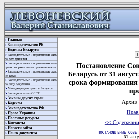
Главная
Законодательство РБ
Кодексы Беларуси
Законодательные и нормативные акты
по дате принятия
Законодательные и нормативные акты
Постановление Со
принятые различными органами власти
Законодательные и нормативные акты
Беларусь от 31 авгус
по темам
Законодательные и нормативные акты
срока формирования
по виду документы
Международное право в Беларуси
пр
Законодательство СССР
Законы других стран
Архив 
Кодексы
Законодательство РФ
Прав
Право Украины
Полезные ресурсы
<< Содержани
Контакты
Новости сайта
ПОСТАНОВЛЕНИЕ СОВЕТ
Поиск документа
                     31 авгу