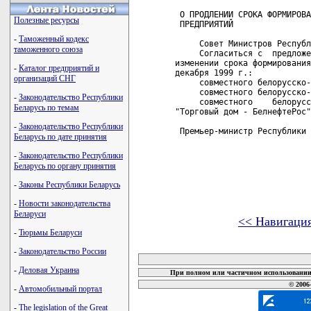
 О ПРОДЛЕНИИ СРОКА ФОРМИРОВА
Полезные ресурсы
 ПРЕДПРИЯТИЙ

-
Таможенный кодекс
     Совет Министров Республ
таможенного союза
     Согласиться с  предложе
изменении срока формирования
-
Каталог предприятий и
декабря 1999 г.:

организаций СНГ
     совместного белорусско-
     совместного белорусско-
-
Законодательство Республики
     совместного    белорусс
Беларусь по темам
"Торговый дом - БелнефтеРос"
-
Законодательство Республики
 Премьер-министр Республики 
Беларусь по дате принятия
-
Законодательство Республики
Беларусь по органу принятия
-
Законы Республики Беларусь
-
Новости законодательства
Беларуси
<< Навигаци
-
Тюрьмы Беларуси
карта новых документов
-
Законодательство России
-
Деловая Украина
При полном или частичном использовании 
© 2006
-
Автомобильный портал
-
The legislation of the Great