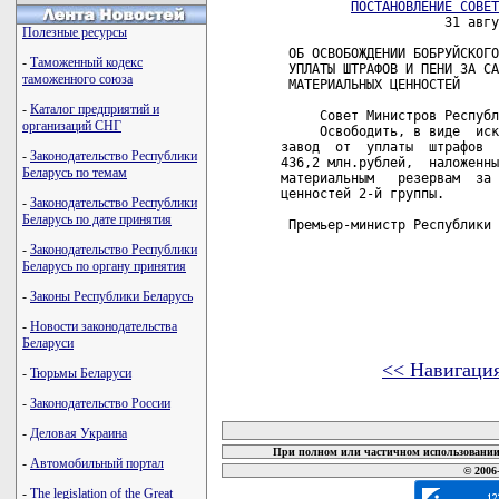
ПОСТАНОВЛЕНИЕ СОВЕТ
                     31 авгу
Полезные ресурсы
 ОБ ОСВОБОЖДЕНИИ БОБРУЙСКОГО
-
Таможенный кодекс
 УПЛАТЫ ШТРАФОВ И ПЕНИ ЗА СА
таможенного союза
 МАТЕРИАЛЬНЫХ ЦЕННОСТЕЙ

-
Каталог предприятий и
     Совет Министров Республ
организаций СНГ
     Освободить, в виде  иск
завод  от  уплаты  штрафов  
-
Законодательство Республики
436,2 млн.рублей,  наложенны
Беларусь по темам
материальным   резервам  за 
ценностей 2-й группы.

-
Законодательство Республики
Беларусь по дате принятия
 Премьер-министр Республики 
-
Законодательство Республики
Беларусь по органу принятия
-
Законы Республики Беларусь
-
Новости законодательства
Беларуси
<< Навигаци
-
Тюрьмы Беларуси
-
Законодательство России
карта новых документов
-
Деловая Украина
При полном или частичном использовании 
-
Автомобильный портал
© 2006
-
The legislation of the Great