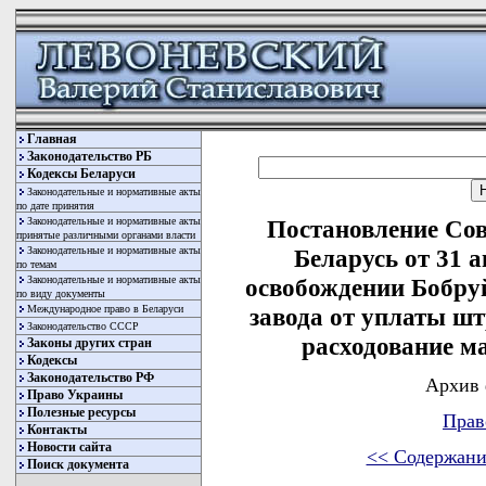
Главная
Законодательство РБ
Кодексы Беларуси
Законодательные и нормативные акты
по дате принятия
Законодательные и нормативные акты
Постановление Со
принятые различными органами власти
Законодательные и нормативные акты
Беларусь от 31 а
по темам
Законодательные и нормативные акты
освобождении Бобру
по виду документы
Международное право в Беларуси
завода от уплаты шт
Законодательство СССР
расходование м
Законы других стран
Кодексы
Законодательство РФ
Архив 
Право Украины
Полезные ресурсы
Прав
Контакты
Новости сайта
<< Содержани
Поиск документа