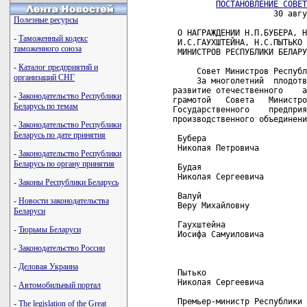
ПОСТАНОВЛЕНИЕ СОВЕТ
                     30 авгу
Полезные ресурсы
 О НАГРАЖДЕНИИ Н.П.БУБЕРА, Н
-
Таможенный кодекс
 И.С.ГАУХШТЕЙНА, Н.С.ПЫТЬКО 
таможенного союза
 МИНИСТРОВ РЕСПУБЛИКИ БЕЛАРУ
-
Каталог предприятий и
     Совет Министров Республ
организаций СНГ
     За многолетний  плодотв
развитие отечественного    а
-
Законодательство Республики
грамотой   Совета   Министро
Беларусь по темам
Государственного    предприя
производственного объединени
-
Законодательство Республики
Беларусь по дате принятия
 Бубера                     
 Николая Петровича

-
Законодательство Республики
Беларусь по органу принятия
 Будая                      
 Николая Сергеевича         
-
Законы Республики Беларусь
 Валуй                      
-
Новости законодательства
 Веру Михайловну

Беларуси
 Гаухштейна                 
-
Тюрьмы Беларуси
 Иосифа Самуиловича         
                            
-
Законодательство России
                            
-
Деловая Украина
 Пытько                     
 Николая Сергеевича

-
Автомобильный портал
 Премьер-министр Республики 
-
The legislation of the Great