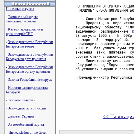
 О ПРОДЛЕНИИ ОТКРЫТОМУ АКЦИО
Полезные ресурсы
 "МОДУЛЬ" СРОКА ПОГАШЕНИЯ БЮ
-
Таможенный кодекс
     Совет Министров Республ
таможенного союза
     Продлить, в  виде исклю
акционерному  обществу  "Слу
-
Каталог предприятий и
выделенной  распоряжением  
К
организаций СНГ
23 августа 1995 г.  N  693р 
размере   5   млрд.рублей.  
-
Законодательство Республики
производить равными долями е
Беларусь по темам
2001 г.  без уплаты сумм штр
внесения  этих  платежей  су
-
Законодательство Республики
соответствии с законодательс
Беларусь по дате принятия
     Министерству финансов  
"Слуцкий завод "Модуль" внес
-
Законодательство Республики
об условиях выдачи и погашен
Беларусь по органу принятия
 Премьер-министр Республики 
-
Законы Республики Беларусь
-
Новости законодательства
Беларуси
-
Тюрьмы Беларуси
-
Законодательство России
<< Навигаци
-
Деловая Украина
-
Автомобильный портал
карта новых документов
-
The legislation of the Great