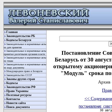
Главная
Законодательство РБ
Кодексы Беларуси
Законодательные и нормативные акты
по дате принятия
Законодательные и нормативные акты
Постановление Со
принятые различными органами власти
Законодательные и нормативные акты
Беларусь от 30 авгус
по темам
Законодательные и нормативные акты
открытому акционерн
по виду документы
Международное право в Беларуси
"Модуль" срока по
Законодательство СССР
Законы других стран
Архив 
Кодексы
Законодательство РФ
Прав
Право Украины
Полезные ресурсы
<< Содержани
Контакты
Новости сайта
ПОСТАНОВЛЕНИЕ СОВЕТ
Поиск документа
                     30 авгу