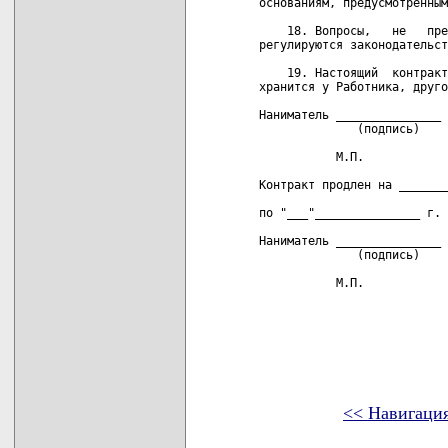
 основаниям, предусмотренным
     18. Вопросы,   не   пре
 регулируются законодательст
     19. Настоящий  контракт
 хранится у Работника, друго
 Наниматель _______________ 
               (подпись)    
            М.П.

 Контракт продлен на _______
 по "___"_______________ г.

 Наниматель _______________ 
               (подпись)    
            М.П.

<< Навигаци
карта новых документов