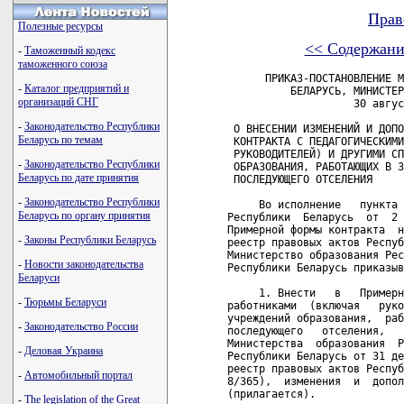
Прав
Полезные ресурсы
<< Содержани
-
Таможенный кодекс
таможенного союза
      ПРИКАЗ-ПОСТАНОВЛЕНИЕ МИНИСТЕРСТВА ОБРАЗОВАНИЯ РЕСПУБЛИКИ
          БЕЛАРУСЬ, МИНИСТЕРСТВА ТРУДА РЕСПУБЛИКИ БЕЛАРУСЬ
                    30 августа 1999 г. N 555/100

 О ВНЕСЕНИИ ИЗМЕНЕНИЙ И ДОПОЛНЕНИЙ В ПРИМЕРНУЮ ФОРМУ
 КОНТРАКТА С ПЕДАГОГИЧЕСКИМИ РАБОТНИКАМИ (ВКЛЮЧАЯ
 РУКОВОДИТЕЛЕЙ) И ДРУГИМИ СПЕЦИАЛИСТАМИ УЧРЕЖДЕНИЙ
 ОБРАЗОВАНИЯ, РАБОТАЮЩИХ В ЗОНАХ С ПРАВОМ НА ОТСЕЛЕНИЕ И
 ПОСЛЕДУЮЩЕГО ОТСЕЛЕНИЯ

     Во исполнение   пункта   3   постановления   Совета   Министров
Республики  Беларусь  от  2  августа 1999 г.  N 1180 "Об утверждении
Примерной формы контракта  нанимателя  с  работником"  (Национальный
реестр правовых актов Республики Беларусь,  1999 г.,  N 62,  5/1417)
Министерство образования Республики Беларусь  и  Министерство  труда
Республики Беларусь приказывают-постановляют:

     1. Внести   в   Примерную  форму  контракта  с  педагогическими
работниками  (включая   руководителей)   и   другими   специалистами
учреждений образования,  работающими в зонах с правом на отселение и
последующего   отселения,    утвержденную    приказом-постановлением
Министерства  образования  Республики  Беларусь и Министерства труда
Республики Беларусь от 31 декабря 1998 г.  N  687/113  (Национальный
реестр правовых актов Республики Беларусь,  1999 г., N 5, 8/4; N 44,
8/365),  изменения  и  дополнения,  утвердив  ее  в  новой  редакции
(прилагается).

     2. Приказ-постановление вступает в силу с 27 сентября 1999 г.

 Министр образования                             Первый заместитель
 Республики Беларусь                             Министра труда
 В.И.СТРАЖЕВ                                     Республики Беларусь
                                                 В.И.ПАВЛОВ

                                            УТВЕРЖДЕНО
                                            Приказ-постановление
                                            Министерства образования
                                            Республики Беларусь,
                                            Министерства труда
                                            Республики Беларусь
                                            30.08.1999 N 555/110

                          ПРИМЕРНАЯ ФОРМА
          контракта с педагогическими работниками (включая
         руководителей) и другими специалистами учреждений
            образования, работающими в зонах с правом на
                 отселение и последующего отселения

 "_____"____________ г.                                    N

 ___________________________________________________________________
                     (наименование учреждения)

 (далее - Наниматель) в лице _______________________________________
                               (фамилия, имя, отчество, должность)

 действующего на основании _________________________________________
                                     (устава, положения)
 и  ________________________________________________________________
                      (фамилия, имя, отчество)
 (далее - Работник)  на  основании  пункта  8  постановления  Совета
 Министров  Республики  Беларусь  от  30  ноября  1998 г.  N 1842 "О
 введении  контрактной  формы  найма   на   работу   педагогических,
 медицинских  и фармацевтических работников (включая руководителей),
 специалистов сельского    и    жилищно-коммунального     хозяйства,
 работников  и  специалистов  системы  потребительской  кооперации в
 районах,  подвергшихся  радиоактивному  загрязнению  в   результате
 аварии  на  Чернобыльской АЭС",  в соответствии с пунктом 1 Декрета
 Президента  Республики  Беларусь  от  26  июля  1999  г.  N  29  "О
 дополнительных   мерах  по  совершенствованию  трудовых  отношений,
 укреплению трудовой и исполнительской  дисциплины"  и  статьей  256
 КЗоТ   Республики   Беларусь   заключили   настоящий   контракт   о
 нижеследующем:

     1. Наниматель принимает _______________________________________
                                    (фамилия, имя, отчество)

 на ________________________________________________________________
              (наименование должности, специальности)

 в _________________________________________________________________
   (место работы, в том числе название структурного подразделения,
             в которое Работник принимается на работу)
 сроком  на  ____  лет  с  "___"  ________ г. по "___" __________ г.

     2. Наниматель поручает,  а Работник принимает на себя следующие
 обязательства:

     2.1. соблюдать  правила   внутреннего   трудового   распорядка,
 исполнительскую и трудовую
-
Каталог предприятий и
организаций СНГ
-
Законодательство Республики
Беларусь по темам
-
Законодательство Республики
Беларусь по дате принятия
-
Законодательство Республики
Беларусь по органу принятия
-
Законы Республики Беларусь
-
Новости законодательства
Беларуси
-
Тюрьмы Беларуси
-
Законодательство России
-
Деловая Украина
-
Автомобильный портал
-
The legislation of the Great