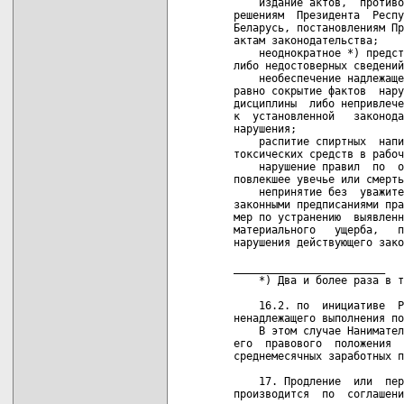
 решениям  Президента  Респу
 Беларусь, постановлениям Пр
 актам законодательства;

     неоднократное *) предст
 либо недостоверных сведений
     необеспечение надлежаще
 равно сокрытие фактов  нару
 дисциплины  либо непривлече
 к  установленной   законода
 нарушения;

     распитие спиртных  напи
 токсических средств в рабоч
     нарушение правил  по  о
 повлекшее увечье или смерть
     непринятие без  уважите
 законными предписаниями пра
 мер по устранению  выявленн
 материального   ущерба,   п
 нарушения действующего зако
 ________________________

     *) Два и более раза в т
     16.2. по  инициативе  Р
 ненадлежащего выполнения по
     В этом случае Нанимател
 его  правового  положения  
 среднемесячных заработных п
     17. Продление  или  пер
 производится  по  соглашени