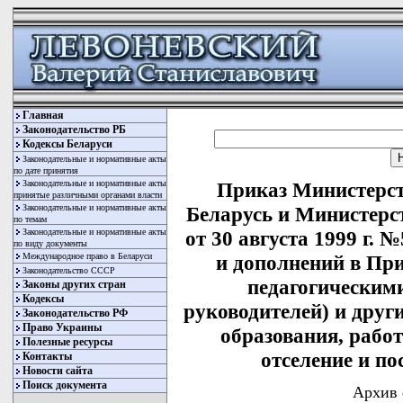
Главная
Законодательство РБ
Кодексы Беларуси
Законодательные и нормативные акты
по дате принятия
Законодательные и нормативные акты
Приказ Министерст
принятые различными органами власти
Законодательные и нормативные акты
Беларусь и Министерс
по темам
Законодательные и нормативные акты
от 30 августа 1999 г. 
по виду документы
Международное право в Беларуси
и дополнений в Пр
Законодательство СССР
педагогическим
Законы других стран
Кодексы
руководителей) и дру
Законодательство РФ
Право Украины
образования, рабо
Полезные ресурсы
отселение и п
Контакты
Новости сайта
Поиск документа
Архив 