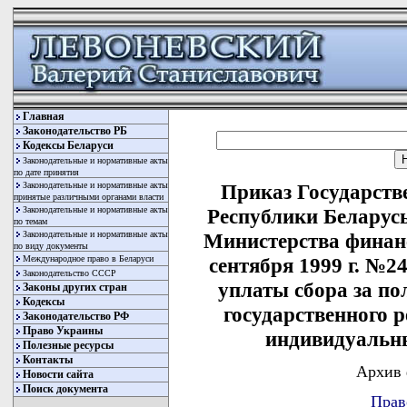
Главная
Законодательство РБ
Кодексы Беларуси
Законодательные и нормативные акты
по дате принятия
Законодательные и нормативные акты
Приказ Государств
принятые различными органами власти
Законодательные и нормативные акты
Республики Беларусь 
по темам
Законодательные и нормативные акты
Министерства финанс
по виду документы
Международное право в Беларуси
сентября 1999 г. №
Законодательство СССР
уплаты сбора за п
Законы других стран
Кодексы
государственного 
Законодательство РФ
Право Украины
индивидуальн
Полезные ресурсы
Контакты
Архив 
Новости сайта
Поиск документа
Прав