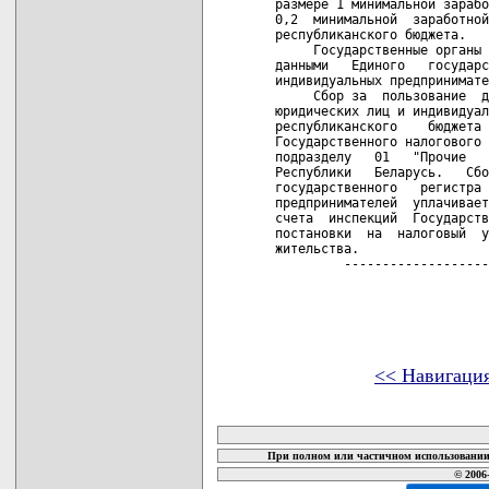
размере 1 минимальной зарабо
0,2  минимальной  заработной
республиканского бюджета.

     Государственные органы 
данными   Единого   государс
индивидуальных предпринимате
     Сбор за  пользование  д
юридических лиц и индивидуал
республиканского    бюджета 
Государственного налогового 
подразделу   01   "Прочие   
Республики   Беларусь.   Сбо
государственного   регистра 
предпринимателей  уплачивает
счета  инспекций  Государств
постановки  на  налоговый  у
жительства.

         -------------------
<< Навигаци
карта новых документов
При полном или частичном использовании 
© 2006