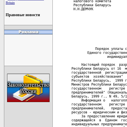
 налогового комитета        
Britain
 Республики Беларусь        
 Н.Н.ДЕМЧУК

Правовые новости
                            
                            
                            
                            
                            
                            
                            
            Порядок уплаты с
        Единого государствен
                  индивидуал
     Настоящий порядок  разр
Республики Беларусь от 16  м
государственной  регистрации
субъектов  хозяйствования"  
Республики Беларусь,  1999 г
Министров Республики Беларус
государственном    регистре 
предпринимателей" (Националь
Беларусь, 1999 г., N 49, 5/1
     Информация о   налогопл
государственном    регистре 
предпринимателей,   предоста
ресурсов - юридическим и физ
     За предоставление юриди
содержащейся  в  Едином  гос
индивидуальных предпринимате