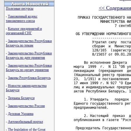
<< Содержани
Полезные ресурсы
-
Таможенный кодекс
  ПРИКАЗ ГОСУДАРСТВЕННОГО НА
таможенного союза
             МИНИСТЕРСТВА ФИ
                    7 сентяб
-
Каталог предприятий и
организаций СНГ
 ОБ УТВЕРЖДЕНИИ НОРМАТИВНОГО
         -------------------
-
Законодательство Республики
         Утратил силу  поста
Беларусь по темам
         сборам  и  Министер
         128/165  (зарегистр
-
Законодательство Республики
         8/15657 от 09.01.20
Беларусь по дате принятия
     Во исполнение Декрета  
-
Законодательство Республики
марта  1999  г.  N 11 "Об уп
Беларусь по органу принятия
ликвидации  (прекращения  де
(Национальный реестр правовы
-
Законы Республики Беларусь
23,  1/191) и постановления 
17 июня 1999 г. N 927 "О Еди
-
Новости законодательства
лиц и индивидуальных предпри
Беларуси
актов Республики Беларусь, 1
-
Тюрьмы Беларуси
     1. Утвердить   порядок 
Единого государственного рег
-
Законодательство России
предпринимателей.

-
Деловая Украина
     2. Настоящий  приказ  д
опубликования в газете "Рэсп
-
Автомобильный портал
 Председатель Государственно
-
The legislation of the Great