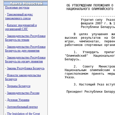
Полезные ресурсы
-
Таможенный кодекс
таможенного союза
-
Каталог предприятий и
организаций СНГ
-
Законодательство Республики
Беларусь по темам
-
Законодательство Республики
Беларусь по дате принятия
-
Законодательство Республики
Беларусь по органу принятия
-
Законы Республики Беларусь
-
Новости законодательства
Беларуси
-
Тюрьмы Беларуси
-
Законодательство России
-
Деловая Украина
-
Автомобильный портал
-
The legislation of the Great