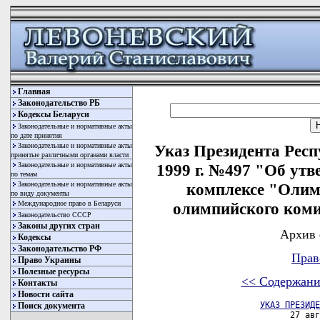
Главная
Законодательство РБ
Кодексы Беларуси
Законодательные и нормативные акты
по дате принятия
Законодательные и нормативные акты
Указ Президента Респ
принятые различными органами власти
Законодательные и нормативные акты
1999 г. №497 "Об ут
по темам
Законодательные и нормативные акты
комплексе "Олим
по виду документы
Международное право в Беларуси
олимпийского коми
Законодательство СССР
Законы других стран
Архив 
Кодексы
Законодательство РФ
Прав
Право Украины
Полезные ресурсы
<< Содержани
Контакты
Новости сайта
УКАЗ ПРЕЗИДЕ
Поиск документа