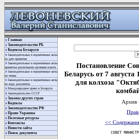
Главная
Законодательство РБ
Кодексы Беларуси
Законодательные и нормативные акты
по дате принятия
Законодательные и нормативные акты
Постановление Со
принятые различными органами власти
Законодательные и нормативные акты
Беларусь от 7 августа
по темам
Законодательные и нормативные акты
для колхоза "Октя
по виду документы
Международное право в Беларуси
комбай
Законодательство СССР
Законы других стран
Архив 
Кодексы
Законодательство РФ
Прав
Право Украины
Полезные ресурсы
<< Содержани
Контакты
Новости сайта
               СОВЕТ МИНИСТР
Поиск документа