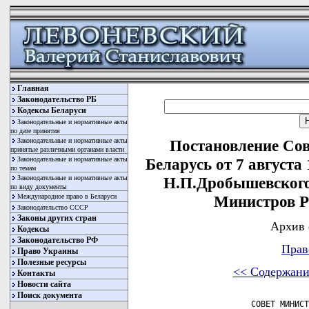
Главная
Законодательство РБ
Кодексы Беларуси
Законодательные и нормативные акты
по дате принятия
Законодательные и нормативные акты
Постановление Со
принятые различными органами власти
Законодательные и нормативные акты
Беларусь от 7 августа
по темам
Законодательные и нормативные акты
Н.П.Дробышевского
по виду документы
Международное право в Беларуси
Министров Р
Законодательство СССР
Законы других стран
Архив 
Кодексы
Законодательство РФ
Прав
Право Украины
Полезные ресурсы
<< Содержани
Контакты
Новости сайта
Поиск документа
                СОВЕТ МИНИСТ