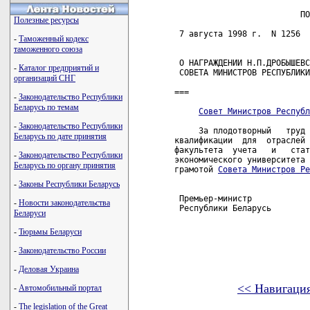
                          ПО
Полезные ресурсы
 7 августа 1998 г.  N 1256  
-
Таможенный кодекс
таможенного союза
 О НАГРАЖДЕНИИ Н.П.ДРОБЫШЕВС
-
Каталог предприятий и
 СОВЕТА МИНИСТРОВ РЕСПУБЛИКИ
организаций СНГ
===

-
Законодательство Республики
Беларусь по темам
Совет Министров Республ
-
Законодательство Республики
     За плодотворный   труд 
Беларусь по дате принятия
квалификации  для  отраслей 
факультета  учета   и   стат
-
Законодательство Республики
экономического университета 
Беларусь по органу принятия
грамотой 
Совета Министров Ре
-
Законы Республики Беларусь
 Премьер-министр

-
Новости законодательства
 Республики Беларусь        
Беларуси
-
Тюрьмы Беларуси
-
Законодательство России
-
Деловая Украина
<< Навигаци
-
Автомобильный портал
-
The legislation of the Great