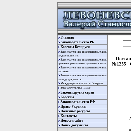
Главная
Законодательство РБ
Кодексы Беларуси
Законодательные и нормативные акты
по дате принятия
Постан
Законодательные и нормативные акты
№1255 "
принятые различными органами власти
Законодательные и нормативные акты
по темам
Законодательные и нормативные акты
по виду документы
Международное право в Беларуси
Законодательство СССР
Законы других стран
Кодексы
Законодательство РФ
  
Право Украины
  
Полезные ресурсы
Контакты
 7
Новости сайта
Поиск документа
 О