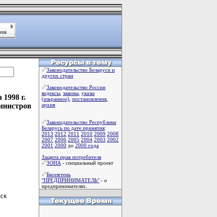
Законодательство Беларуси и
других стран
Законодательство России
кодексы
,
законы
,
указы
1998 г.
(изьранное)
,
постановления
,
инистров
архив
Законодательство Республики
Беларусь по дате принятия
:
2013
2012
2011
2010
2009
2008
2007
2006
2005
2004
2003
2002
2001
2000
до
2000 года
Защита прав потребителя
ЗОНА
- специальный проект
Бюллетень
"ПРЕДПРИНИМАТЕЛЬ"
- о
предпринимателях.
ск
