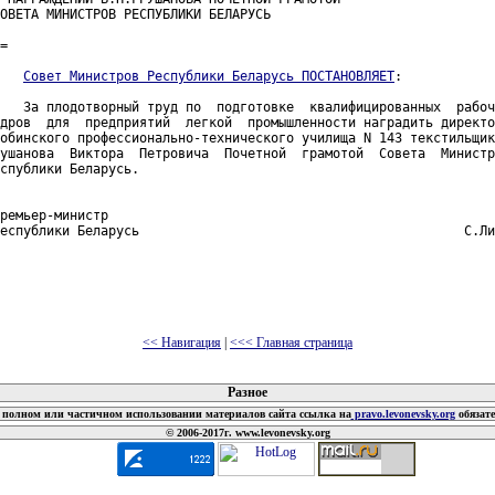
ОВЕТА МИНИСТРОВ РЕСПУБЛИКИ БЕЛАРУСЬ

=

Совет Министров Республики Беларусь ПОСТАНОВЛЯЕТ
:

   За плодотворный труд по  подготовке  квалифицированных  рабоч
дров  для  предприятий  легкой  промышленности наградить директо
обинского профессионально-технического училища N 143 текстильщик
ушанова  Виктора  Петровича  Почетной  грамотой  Совета  Министр
спублики Беларусь.

ремьер-министр

еспублики Беларусь                                          С.Ли
<< Навигация
|
<<< Главная страница
 документов
Разное
полном или частичном использовании материалов сайта ссылка на
pravo.levonevsky.org
обязат
© 2006-2017г. www.levonevsky.org