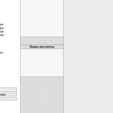
их

ра

ов

ов

Новые документы
нг

ельна