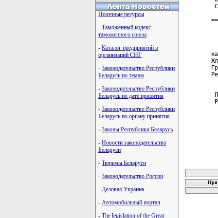
 С
Полезные ресурсы
==
-
Таможенный кодекс
таможенного союза
  
-
Каталог предприятий и
ка
организаций СНГ
Жл
Гр
-
Законодательство Республики
Ре
Беларусь по темам
-
Законодательство Республики
 П
Беларусь по дате принятия
 Р
-
Законодательство Республики
Беларусь по органу принятия
-
Законы Республики Беларусь
-
Новости законодательства
Беларуси
-
Тюрьмы Беларуси
карта новых
-
Законодательство России
При 
-
Деловая Украина
-
Автомобильный портал
-
The legislation of the Great