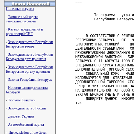
===

Полезные ресурсы
         -------------------
         Телеграмма   утрати
-
Таможенный кодекс
         Республики Беларусь
таможенного союза
-
Каталог предприятий и
организаций СНГ
     В СООТВЕТСТВИИ С РЕШЕНИ
РЕСПУБЛИКИ БЕЛАРУСЬ   ОТ   9
-
Законодательство Республики
БЛАГОПРИЯТНЫХ УСЛОВИЙ     ДЛ
Беларусь по темам
ДЕЯТЕЛЬНОСТИ СУБЪЕКТАМИ   ХО
ПРИОБРЕТАЮЩИМИ ИНОСТРАННУЮ В
-
Законодательство Республики
МЕЖБАНКОВСКОЙ ВАЛЮТНОЙ   БИР
Беларусь по дате принятия
БЕЛАРУСЬ С 11 АВГУСТА 1998 Г
СПЕЦИАЛЬНОГО КУРСА НАЦИОНАЛЬ
-
Законодательство Республики
ДОПОЛНИТЕЛЬНОЙ ТОРГОВОЙ СЕСС
Беларусь по органу принятия
     СПЕЦИАЛЬНЫЙ КУРС   НАЦИ
ИСПОЛЬЗУЕТСЯ ДЛЯ  ОТРАЖЕНИЯ 
-
Законы Республики Беларусь
ДОПОЛНИТЕЛЬНОЙ ТОРГОВОЙ  СЕС
СРЕДСТВ зпт ПРИОБРЕТЕННЫХ ЗА
-
Новости законодательства
НА ДОПОЛНИТЕЛЬНОЙ ТОРГОВОЙ С
Беларуси
БУХГАЛТЕРСКОМ УЧЕТЕ И ОТЧЕТН
     ДОВЕДИТЕ ДАННУЮ  ИНФОРМ
-
Тюрьмы Беларуси
тчк  

-
Законодательство России
-
Деловая Украина
-
Автомобильный портал
-
The legislation of the Great