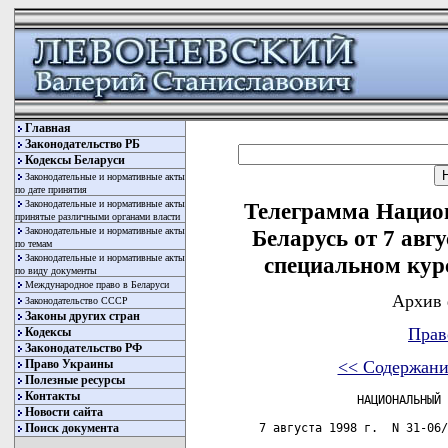
Главная
Законодательство РБ
Кодексы Беларуси
Законодательные и нормативные акты
по дате принятия
Законодательные и нормативные акты
Телеграмма Национ
принятые различными органами власти
Законодательные и нормативные акты
Беларусь от 7 авгу
по темам
Законодательные и нормативные акты
специальном кур
по виду документы
Международное право в Беларуси
Архив 
Законодательство СССР
Законы других стран
Прав
Кодексы
Законодательство РФ
Право Украины
<< Содержани
Полезные ресурсы
Контакты
               НАЦИОНАЛЬНЫЙ 
Новости сайта
Поиск документа
 7 августа 1998 г.  N 31-06/