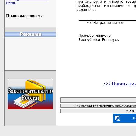
при экспорте и импорте товар
Britain
необходимые  изменения  и  д
характера.

Правовые новости
 ___________________________
     *) Не рассылается

 Премьер-министр

 Республики Беларусь        
<< Навигаци
карта новых документов
При полном или частичном использовании 
© 2006