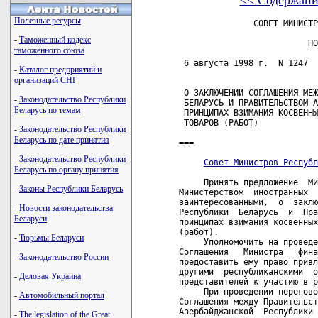
<< Содержани
Полезные ресурсы
               СОВЕТ МИНИСТР
-
Таможенный кодекс
                          ПО
таможенного союза
 6 августа 1998 г.  N 1247  
-
Каталог предприятий и
организаций СНГ
 О ЗАКЛЮЧЕНИИ СОГЛАШЕНИЯ МЕЖ
-
Законодательство Республики
 БЕЛАРУСЬ И ПРАВИТЕЛЬСТВОМ А
Беларусь по темам
 ПРИНЦИПАХ ВЗИМАНИЯ КОСВЕННЫ
 ТОВАРОВ (РАБОТ)

-
Законодательство Республики
Беларусь по дате принятия
===

-
Законодательство Республики
Совет Министров Республ
Беларусь по органу принятия
     Принять предложение  Ми
-
Законы Республики Беларусь
Министерством  иностранных  
заинтересованными,  о  заклю
-
Новости законодательства
Республики  Беларусь  и  Пра
Беларуси
принципах взимания косвенных
(работ).

-
Тюрьмы Беларуси
     Уполномочить на проведе
Соглашения   Министра   фина
-
Законодательство России
предоставить ему право привл
другими  республиканскими  о
-
Деловая Украина
представителей к участию в р
     При проведении перегово
-
Автомобильный портал
Соглашения между Правительст
Азербайджанской  Республики 
-
The legislation of the Great