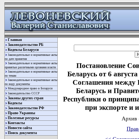
Главная
Законодательство РБ
Кодексы Беларуси
Законодательные и нормативные акты
по дате принятия
Законодательные и нормативные акты
Постановление Со
принятые различными органами власти
Законодательные и нормативные акты
Беларусь от 6 август
по темам
Законодательные и нормативные акты
Соглашения между 
по виду документы
Международное право в Беларуси
Беларусь и Прави
Законодательство СССР
Республики о принцип
Законы других стран
Кодексы
при экспорте и 
Законодательство РФ
Право Украины
Архив 
Полезные ресурсы
Контакты
Новости сайта
Прав
Поиск документа