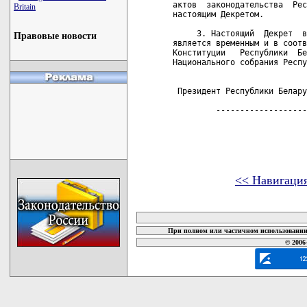
актов  законодательства  Рес
Britain
настоящим Декретом.

     3. Настоящий  Декрет  в
Правовые новости
является временным и в соотв
Конституции   Республики  Бе
Национального собрания Респу
 Президент Республики Белару
         -------------------
<< Навигаци
карта новых документов
При полном или частичном использовании 
© 2006