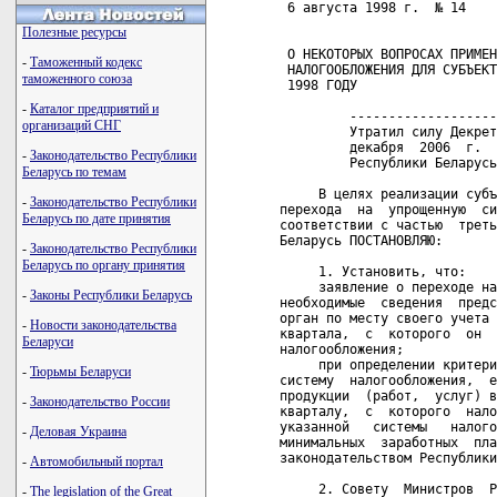
 6 августа 1998 г.  № 14    
Полезные ресурсы
 О НЕКОТОРЫХ ВОПРОСАХ ПРИМЕН
-
Таможенный кодекс
 НАЛОГООБЛОЖЕНИЯ ДЛЯ СУБЪЕКТ
таможенного союза
 1998 ГОДУ

-
Каталог предприятий и
         -------------------
организаций СНГ
         Утратил силу Декрет
         декабря  2006  г.  
-
Законодательство Республики
         Республики Беларусь
Беларусь по темам
     В целях реализации субъ
-
Законодательство Республики
перехода  на  упрощенную  си
Беларусь по дате принятия
соответствии с частью  треть
Беларусь ПОСТАНОВЛЯЮ:

-
Законодательство Республики
Беларусь по органу принятия
     1. Установить, что:

     заявление о переходе на
-
Законы Республики Беларусь
необходимые  сведения  предс
орган по месту своего учета 
-
Новости законодательства
квартала,  с  которого  он  
Беларуси
налогообложения;

     при определении критери
-
Тюрьмы Беларуси
систему  налогообложения,  е
продукции  (работ,  услуг) в
-
Законодательство России
кварталу,  с  которого  нало
указанной   системы   налого
-
Деловая Украина
минимальных  заработных  пла
законодательством Республики
-
Автомобильный портал
     2. Совету  Министров  Р
-
The legislation of the Great