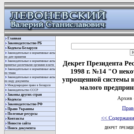
Главная
Законодательство РБ
Кодексы Беларуси
Законодательные и нормативные акты
по дате принятия
Законодательные и нормативные акты
Декрет Президента Рес
принятые различными органами власти
Законодательные и нормативные акты
1998 г. №14 "О нек
по темам
Законодательные и нормативные акты
упрощенной системы н
по виду документы
Международное право в Беларуси
малого предприн
Законодательство СССР
Законы других стран
Архив 
Кодексы
Законодательство РФ
Прав
Право Украины
Полезные ресурсы
<< Содержани
Контакты
Новости сайта
              ДЕКРЕТ ПРЕЗИДЕ
Поиск документа