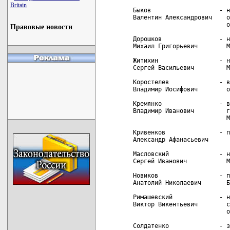
Britain
 Быков                   - н
 Валентин Александрович    о
                           о
Правовые новости
 Дорошков                - н
 Михаил Григорьевич        М
 Житихин                 - н
 Сергей Васильевич         М
 Коростелев              - в
 Владимир Иосифович        о
 Кремянко                - в
 Владимир Иванович         г
                           М
 Кривенков               - п
 Александр Афанасьевич

 Масловский              - н
 Сергей Иванович           М
 Новиков                 - п
 Анатолий Николаевич       Б
 Римашевский             - н
 Виктор Викентьевич        с
                           о
 Солдатенко              - з