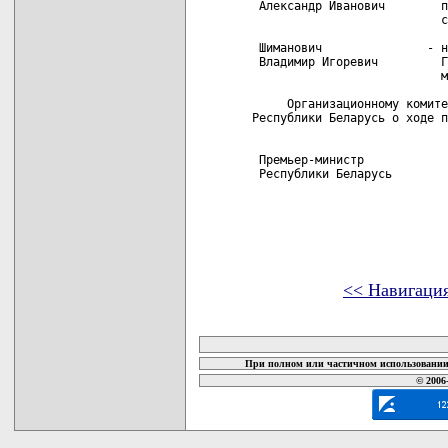
 Александр Иванович        п
                           с
 Шиманович               - н
 Владимир Игоревич         Г
                           м
     Организационному комите
Республики Беларусь о ходе п
 Премьер-министр

 Республики Беларусь        
<< Навигаци
карта новых документов
При полном или частичном использовании 
© 2006