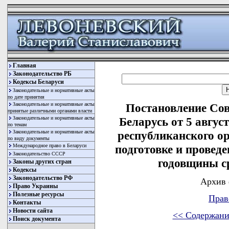
Главная
Законодательство РБ
Кодексы Беларуси
Законодательные и нормативные акты
по дате принятия
Законодательные и нормативные акты
Постановление Со
принятые различными органами власти
Законодательные и нормативные акты
Беларусь от 5 авгус
по темам
Законодательные и нормативные акты
республиканского о
по виду документы
Международное право в Беларуси
подготовке и провед
Законодательство СССР
годовщины с
Законы других стран
Кодексы
Законодательство РФ
Архив 
Право Украины
Полезные ресурсы
Прав
Контакты
Новости сайта
<< Содержани
Поиск документа