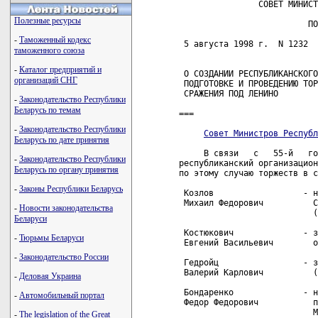
                СОВЕТ МИНИСТ
Полезные ресурсы
                          ПО
-
Таможенный кодекс
 5 августа 1998 г.  N 1232  
таможенного союза
-
Каталог предприятий и
 О СОЗДАНИИ РЕСПУБЛИКАНСКОГО
организаций СНГ
 ПОДГОТОВКЕ И ПРОВЕДЕНИЮ ТОР
 СРАЖЕНИЯ ПОД ЛЕНИНО        
-
Законодательство Республики
Беларусь по темам
===

-
Законодательство Республики
Совет Министров Республ
Беларусь по дате принятия
     В связи   с   55-й   го
-
Законодательство Республики
республиканский организацион
Беларусь по органу принятия
по этому случаю торжеств в с
-
Законы Республики Беларусь
 Козлов                  - н
 Михаил Федорович          С
-
Новости законодательства
                           (
Беларуси
 Костюкович              - з
-
Тюрьмы Беларуси
 Евгений Васильевич        о
-
Законодательство России
 Гедройц                 - з
 Валерий Карлович          (
-
Деловая Украина
 Бондаренко              - н
-
Автомобильный портал
 Федор Федорович           п
                           М
-
The legislation of the Great