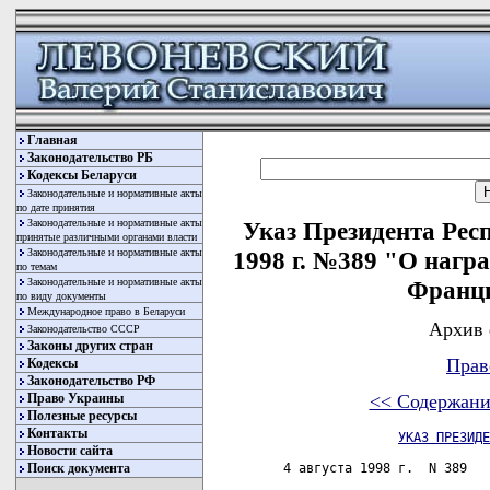
Главная
Законодательство РБ
Кодексы Беларуси
Законодательные и нормативные акты
по дате принятия
Законодательные и нормативные акты
Указ Президента Респ
принятые различными органами власти
Законодательные и нормативные акты
1998 г. №389 "О наг
по темам
Законодательные и нормативные акты
Франц
по виду документы
Международное право в Беларуси
Архив 
Законодательство СССР
Законы других стран
Прав
Кодексы
Законодательство РФ
Право Украины
<< Содержани
Полезные ресурсы
Контакты
УКАЗ ПРЕЗИДЕ
Новости сайта
Поиск документа
 4 августа 1998 г.  N 389   