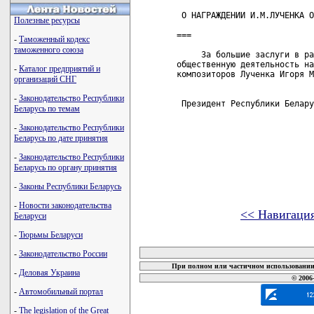
 О НАГРАЖДЕНИИ И.М.ЛУЧЕНКА О
Полезные ресурсы
===

-
Таможенный кодекс
таможенного союза
     За большие заслуги в ра
общественную деятельность на
-
Каталог предприятий и
композиторов Лученка Игоря М
организаций СНГ
-
Законодательство Республики
 Президент Республики Белару
Беларусь по темам
-
Законодательство Республики
Беларусь по дате принятия
-
Законодательство Республики
Беларусь по органу принятия
-
Законы Республики Беларусь
-
Новости законодательства
<< Навигаци
Беларуси
-
Тюрьмы Беларуси
карта новых документов
-
Законодательство России
При полном или частичном использовании 
-
Деловая Украина
© 2006
-
Автомобильный портал
-
The legislation of the Great