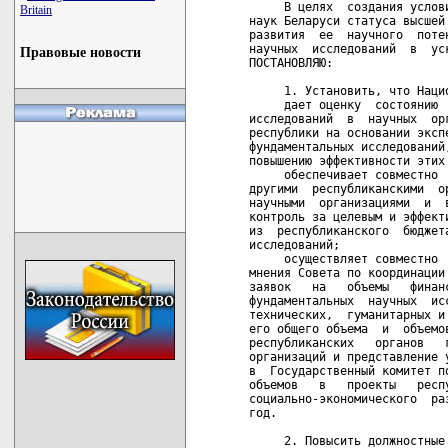
     В целях  создания услов
Britain
наук Беларуси статуса высшей
развития  ее  научного  поте
научных  исследований  в  ус
Правовые новости
ПОСТАНОВЛЯЮ:

     1. Установить, что Наци
     дает оценку  состоянию 
исследований  в  научных  ор
республики на основании эксп
фундаментальных исследований
повышению эффективности этих 
     обеспечивает совместно 
другими  республиканскими  о
научными  организациями  и  
контроль за целевым и эффект
из  республиканского  бюджет
исследований;

     осуществляет совместно 
мнения Совета по координации
заявок   на   объемы   финан
фундаментальных  научных  ис
технических,  гуманитарных и
его общего объема  и  объемо
республиканских   органов   
организаций и представление 
в  Государственный комитет п
объемов   в   проекты   респ
социально-экономического  ра
год. 

     2. Повысить должностные