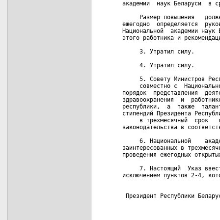
академии  наук Беларуси  в ср
     Размер повышения   долж
ежегодно  определяется  руко
Национальной  академии наук 
этого работника и рекомендац
     3. Утратил силу. 

     4. Утратил силу. 

     5. Совету Министров Респ
     совместно с  Национальн
порядок  представления  деят
здравоохранения  и  работник
республики,  а  также  талан
стипендий Президента Республи
     в трехмесячный  срок   
законодательства в соответств
     6. Национальной    акад
заинтересованных в трехмесяч
проведения ежегодных открытых
     7. Настоящий  Указ ввес
исключением пунктов 2-4, кот
 Президент Республики Белару