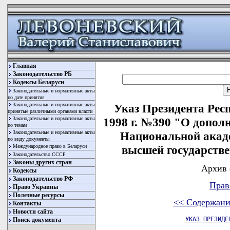
Главная
Законодательство РБ
Кодексы Беларуси
Законодательные и нормативные акты
по дате принятия
Законодательные и нормативные акты
Указ Президента Респ
принятые различными органами власти
Законодательные и нормативные акты
1998 г. №390 "О допол
по темам
Законодательные и нормативные акты
Национальной акаде
по виду документы
Международное право в Беларуси
высшей государств
Законодательство СССР
Законы других стран
Архив 
Кодексы
Законодательство РФ
Прав
Право Украины
Полезные ресурсы
<< Содержани
Контакты
Новости сайта
УКАЗ ПРЕЗИДЕ
Поиск документа