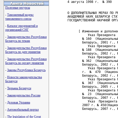
 4 августа 1998 г.  № 390   
Полезные ресурсы
 О ДОПОЛНИТЕЛЬНЫХ МЕРАХ ПО РЕ
-
Таможенный кодекс
 АКАДЕМИЕЙ НАУК БЕЛАРУСИ СТАТ
таможенного союза
 ГОСУДАРСТВЕННОЙ НАУЧНОЙ ОРГА
-
Каталог предприятий и
организаций СНГ
       [ Изменения и дополнен
            Указ Президента 
-
Законодательство Республики
         № 160  (Национальны
Беларусь по темам
         Беларусь, 2001 г., №
            Указ Президента 
-
Законодательство Республики
         № 188  (Национальны
Беларусь по дате принятия
         Беларусь, 2002 г., №
            Указ Президента 
-
Законодательство Республики
         № 362  (Национальны
Беларусь по органу принятия
         Беларусь, 2002 г., №
            Указ Президента 
-
Законы Республики Беларусь
         г.  №  470  (Национ
         Беларусь, 2002 г., №
-
Новости законодательства
            Указ Президента 
Беларуси
         №  367  (Национальн
         Беларусь, 2005 г., №
-
Тюрьмы Беларуси
            Указ Президента 
         №  23  (Национальны
-
Законодательство России
         Беларусь, 2007 г., №
            Указ  Президента
-
Деловая Украина
         2007 г. № 450(Нацио
         Беларусь, 2007 г., №
-
Автомобильный портал
-
The legislation of the Great