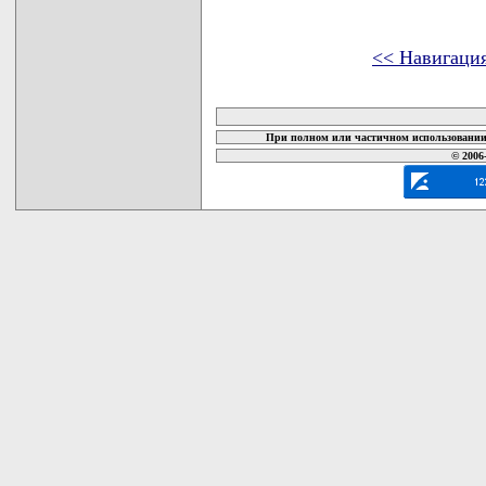
<< Навигаци
карта новых документов
При полном или частичном использовании 
© 2006