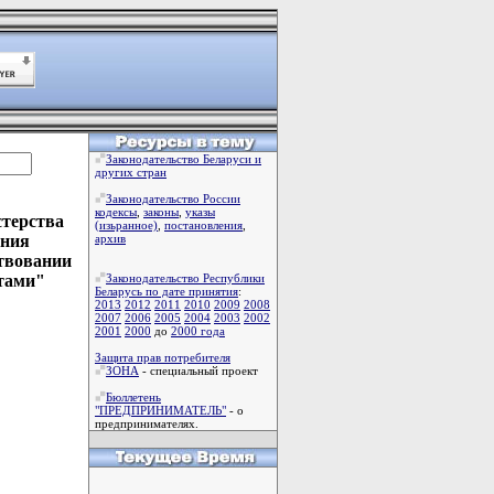
Законодательство Беларуси и
других стран
Законодательство России
кодексы
,
законы
,
указы
стерства
(изьранное)
,
постановления
,
ания
архив
ствовании
нтами"
Законодательство Республики
Беларусь по дате принятия
:
2013
2012
2011
2010
2009
2008
2007
2006
2005
2004
2003
2002
2001
2000
до
2000 года
Защита прав потребителя
ЗОНА
- специальный проект
Бюллетень
"ПРЕДПРИНИМАТЕЛЬ"
- о
предпринимателях.