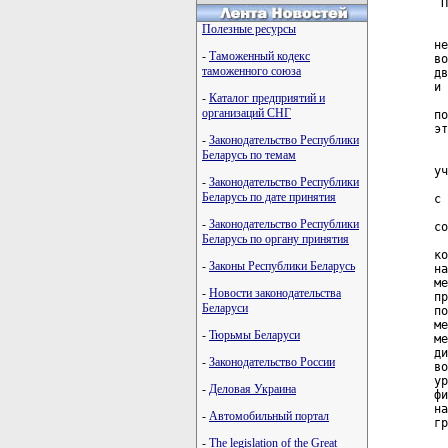
Полезные ресурсы
-
Таможенный кодекс
таможенного союза
-
Каталог предприятий и
организаций СНГ
-
Законодательство Республики
Беларусь по темам
-
Законодательство Республики
Беларусь по дате принятия
-
Законодательство Республики
Беларусь по органу принятия
-
Законы Республики Беларусь
-
Новости законодательства
Беларуси
-
Тюрьмы Беларуси
-
Законодательство России
-
Деловая Украина
-
Автомобильный портал
-
The legislation of the Great