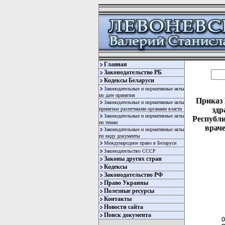
Главная
Законодательство РБ
Кодексы Беларуси
Законодательные и нормативные акты
по дате принятия
Приказ 
Законодательные и нормативные акты
здр
принятые различными органами власти
Законодательные и нормативные акты
Республи
по темам
враче
Законодательные и нормативные акты
по виду документы
Международное право в Беларуси
Законодательство СССР
Законы других стран
Кодексы
Законодательство РФ
Право Украины
     ПРИКАЗ МИНИСТЕРСТВА СПОРТА И ТУРИЗМА РЕСПУБЛИКИ БЕЛАРУСЬ,
         МИНИСТЕРСТВА ЗДРАВООХРАНЕНИЯ РЕСПУБЛИКИ БЕЛАРУСЬ И
            МИНИСТЕРСТВА ОБРАЗОВАНИЯ РЕСПУБЛИКИ БЕЛАРУСЬ
                  3 августа 1998 г. № 1136/219/482

 О СОВЕРШЕНСТВОВАНИИ ВРАЧЕБНОГО КОНТРОЛЯ ЗА ДЕТЬМИ, 
 ПОДРОСТКАМИ, УЧАЩИМИСЯ И СТУДЕНТАМИ

Полезные ресурсы
Контакты
Новости сайта
Поиск документа