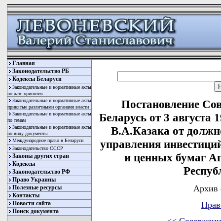
Главная
Законодательство РБ
Кодексы Беларуси
Законодательные и нормативные акты
по дате принятия
Законодательные и нормативные акты
Постановление Со
принятые различными органами власти
Законодательные и нормативные акты
Беларусь от 3 августа 
по темам
Законодательные и нормативные акты
В.А.Казака от должн
по виду документы
Международное право в Беларуси
управления инвестици
Законодательство СССР
и ценных бумаг А
Законы других стран
Кодексы
Респуб
Законодательство РФ
Право Украины
Архив 
Полезные ресурсы
Контакты
Новости сайта
Прав
Поиск документа