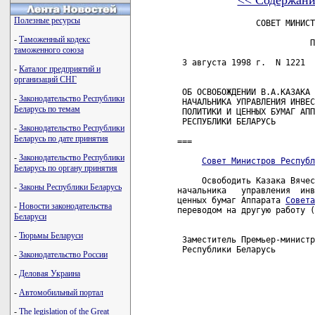
<< Содержани
Полезные ресурсы
                СОВЕТ МИНИСТ
-
Таможенный кодекс
                           П
таможенного союза
 3 августа 1998 г.  N 1221  
-
Каталог предприятий и
организаций СНГ
 ОБ ОСВОБОЖДЕНИИ В.А.КАЗАКА 
-
Законодательство Республики
 НАЧАЛЬНИКА УПРАВЛЕНИЯ ИНВЕС
Беларусь по темам
 ПОЛИТИКИ И ЦЕННЫХ БУМАГ АПП
 РЕСПУБЛИКИ БЕЛАРУСЬ

-
Законодательство Республики
Беларусь по дате принятия
===

-
Законодательство Республики
Совет Министров Республ
Беларусь по органу принятия
     Освободить Казака Вячес
-
Законы Республики Беларусь
начальника   управления  инв
ценных бумаг Аппарата 
Совета
-
Новости законодательства
переводом на другую работу (
Беларуси
-
Тюрьмы Беларуси
 Заместитель Премьер-министр
 Республики Беларусь        
-
Законодательство России
-
Деловая Украина
-
Автомобильный портал
-
The legislation of the Great