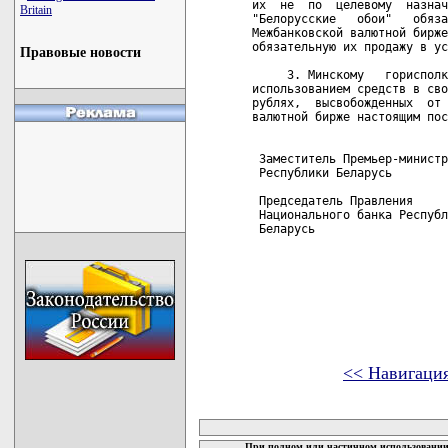
их  не  по  целевому  назнач
Britain
"Белорусские   обои"   обяза
Межбанковской валютной бирже
обязательную их продажу в ус
Правовые новости
     3. Минскому   горисполк
использованием средств в сво
рублях,  высвобожденных  от 
валютной бирже настоящим пос
 Заместитель Премьер-министр
 Республики Беларусь        
 Председатель Правления

 Национального банка Республ
 Беларусь                   
<< Навигаци
карта новых документов
При полном или частичном использовании 