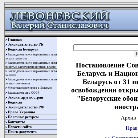
Главная
Законодательство РБ
Кодексы Беларуси
Законодательные и нормативные акты
по дате принятия
Законодательные и нормативные акты
Постановление Со
принятые различными органами власти
Законодательные и нормативные акты
Беларусь и Нацио
по темам
Законодательные и нормативные акты
Беларусь от 31 и
по виду документы
Международное право в Беларуси
освобождении откры
Законодательство СССР
"Белорусские обои
Законы других стран
Кодексы
иностр
Законодательство РФ
Право Украины
Архив 
Полезные ресурсы
Контакты
Новости сайта
Прав
Поиск документа