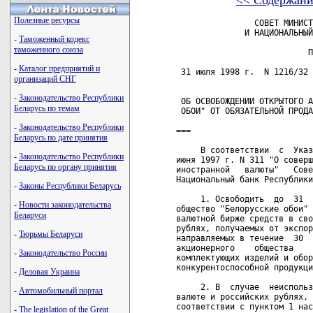
<< Содержани
Полезные ресурсы
                СОВЕТ МИНИСТ
              И НАЦИОНАЛЬНЫЙ
-
Таможенный кодекс
таможенного союза
                           П
-
Каталог предприятий и
 31 июля 1998 г.  N 1216/32 
организаций СНГ
-
Законодательство Республики
 ОБ ОСВОБОЖДЕНИИ ОТКРЫТОГО А
Беларусь по темам
 ОБОИ" ОТ ОБЯЗАТЕЛЬНОЙ ПРОДА
-
Законодательство Республики
===

Беларусь по дате принятия
     В соответствии  с  Указ
-
Законодательство Республики
июня 1997 г. N 311 "О соверш
Беларусь по органу принятия
иностранной   валюты"   Сове
Национальный банк Республики
-
Законы Республики Беларусь
     1. Освободить  до  31  
-
Новости законодательства
общество "Белорусские обои" 
Беларуси
валютной бирже средств в сво
рублях, получаемых от экспор
-
Тюрьмы Беларуси
направляемых в течение  30  
акционерного    общества    
-
Законодательство России
комплектующих изделий и обор
конкурентоспособной продукци
-
Деловая Украина
     2. В  случае  неиспольз
-
Автомобильный портал
валюте и российских рублях, 
соответствии с пунктом 1 нас
-
The legislation of the Great