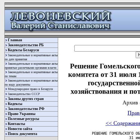
Главная
Законодательство РБ
Кодексы Беларуси
Законодательные и нормативные акты
по дате принятия
Законодательные и нормативные акты
Решение Гомельского
принятые различными органами власти
Законодательные и нормативные акты
комитета от 31 июля 
по темам
Законодательные и нормативные акты
государственно
по виду документы
Международное право в Беларуси
хозяйствования и по
Законодательство СССР
Законы других стран
Архив 
Кодексы
Законодательство РФ
Прав
Право Украины
Полезные ресурсы
<< Содержани
Контакты
Новости сайта
      РЕШЕНИЕ ГОМЕЛЬСКОГО ОБ
Поиск документа
                       31 ию