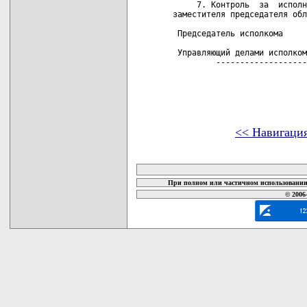
     7. Контроль  за  исполн
заместителя председателя обл
 Председатель исполкома     
 Управляющий делами исполком
         -------------------
<< Навигаци
карта новых документов
При полном или частичном использовании 
© 2006