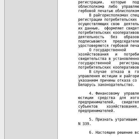
регистрации,   которые   под
облисполкома  либо  управляю
гербовой печатью облисполком
     В райгорисполкомах спец
регистрации потребительских 
осуществляющих свою  деятель
их данные,  оформляют свидет
потребительских кооперативов
деятельность   без   образов
подписываются   председателе
удостоверяются гербовой печа
     О государственной      
хозяйствования   и   потреби
свидетельства в установленно
государственной    регистрац
потребительских кооперативов
     В случае  отказа  в  го
управления юстиции и райгори
указанием причины отказа со 
Беларусь законодательство.

     4. Финансовому  управле
юстиции  средства  для  изго
предпринимателей,   свидетел
субъектов    хозяйствования,
предпринимателей.

     5. Признать утратившим 
N 339.

     6. Настоящее решение вс