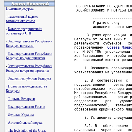
 ОБ ОРГАНИЗАЦИИ ГОСУДАРСТВЕН
Полезные ресурсы
 ХОЗЯЙСТВОВАНИЯ И ПОТРЕБИТЕЛ
-
Таможенный кодекс
         -------------------
таможенного союза
         Утратило силу      
         исполнительного ком
-
Каталог предприятий и
организаций СНГ
      В целях организации  и
Беларусь от 24 мая 1996 г.  
-
Законодательство Республики
деятельности  субъектов   хо
Беларусь по темам
постановлением  
Совета Минис
г.  N 974 "Об  упорядочении 
-
Законодательство Республики
хозяйствования  и потребител
Беларусь по дате принятия
исполнительный комитет решил
-
Законодательство Республики
     1. Возложить организаци
Беларусь по органу принятия
хозяйствования на управление
-
Законы Республики Беларусь
     2. В  соответствии  с  
государственной    регистрац
-
Новости законодательства
потребительских  кооперативо
Беларуси
Министров Республики Беларус
райгорисполкомам     регистр
-
Тюрьмы Беларуси
создаваемых    для    удовле
предпринимателей,   желающих
-
Законодательство России
образования юридического лиц
-
Деловая Украина
     3. Установить следующий
-
Автомобильный портал
     3.1. В   облисполкоме  
начальника   управления   юс
-
The legislation of the Great