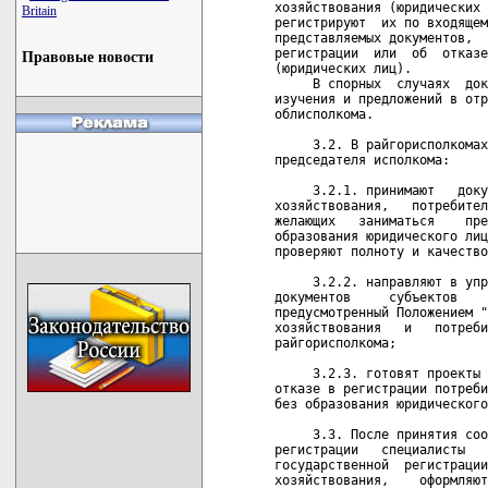
хозяйствования (юридических 
Britain
регистрируют  их по входящем
представляемых документов,  
регистрации  или  об  отказе
Правовые новости
(юридических лиц).

     В спорных  случаях  док
изучения и предложений в отр
облисполкома.

     3.2. В райгорисполкомах
председателя исполкома:

     3.2.1. принимают   доку
хозяйствования,   потребител
желающих   заниматься    пре
образования юридического лиц
проверяют полноту и качество
     3.2.2. направляют в упр
документов     субъектов    
предусмотренный Положением "
хозяйствования   и   потреби
райгорисполкома;

     3.2.3. готовят проекты 
отказе в регистрации потреби
без образования юридического
     3.3. После принятия соо
регистрации   специалисты   
государственной  регистрации
хозяйствования,    оформляют