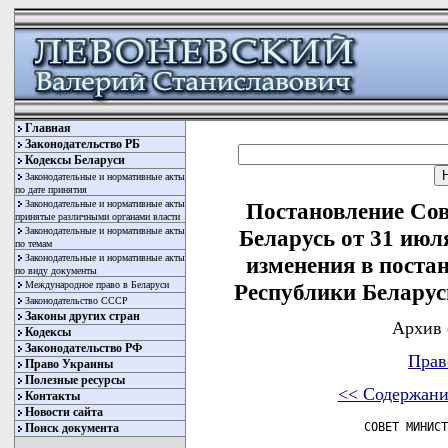
Главная
Законодательство РБ
Кодексы Беларуси
Законодательные и нормативные акты
по дате принятия
Законодательные и нормативные акты
Постановление Со
принятые различными органами власти
Законодательные и нормативные акты
Беларусь от 31 июл
по темам
Законодательные и нормативные акты
изменения в поста
по виду документы
Международное право в Беларуси
Республики Беларусь
Законодательство СССР
Законы других стран
Архив 
Кодексы
Законодательство РФ
Прав
Право Украины
Полезные ресурсы
<< Содержани
Контакты
Новости сайта
                СОВЕТ МИНИСТ
Поиск документа