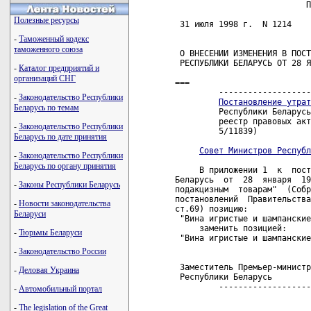
                           П
Полезные ресурсы
 31 июля 1998 г.  N 1214    
-
Таможенный кодекс
таможенного союза
 О ВНЕСЕНИИ ИЗМЕНЕНИЯ В ПОСТ
 РЕСПУБЛИКИ БЕЛАРУСЬ ОТ 28 Я
-
Каталог предприятий и
организаций СНГ
===

         -------------------
-
Законодательство Республики
Постановление утрат
Беларусь по темам
         Республики Беларусь
         реестр правовых акт
-
Законодательство Республики
         5/11839)   

Беларусь по дате принятия
Совет Министров Республ
-
Законодательство Республики
Беларусь по органу принятия
     В приложении 1  к  пост
Беларусь  от  28  января  19
-
Законы Республики Беларусь
подакцизным  товарам"  (Собр
постановлений  Правительства
-
Новости законодательства
ст.69) позицию:

Беларуси
 "Вина игристые и шампанские
     заменить позицией:

-
Тюрьмы Беларуси
 "Вина игристые и шампанские
-
Законодательство России
 Заместитель Премьер-министр
-
Деловая Украина
 Республики Беларусь        
         -------------------
-
Автомобильный портал
-
The legislation of the Great