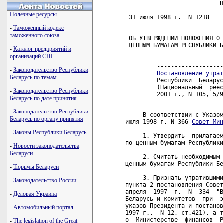
                           П
Полезные ресурсы
 31 июля 1998 г.  N 1218    
-
Таможенный кодекс
таможенного союза
 ОБ УТВЕРЖДЕНИИ ПОЛОЖЕНИЯ О 
 ЦЕННЫМ БУМАГАМ РЕСПУБЛИКИ Б
-
Каталог предприятий и
организаций СНГ
===

         -------------------
-
Законодательство Республики
Постановление утрат
Беларусь по темам
         Республики  Беларус
         (Национальный  реес
-
Законодательство Республики
         2001 г., N 105, 5/9
Беларусь по дате принятия
-
Законодательство Республики
     В соответствии с Указом
Беларусь по органу принятия
июля 1998 г. N 366 
Совет Мин
-
Законы Республики Беларусь
-
Новости законодательства
Беларуси
-
Тюрьмы Беларуси
-
Законодательство России
-
Деловая Украина
-
Автомобильный портал
-
The legislation of the Great