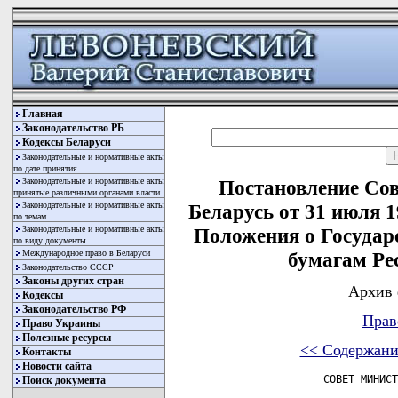
Главная
Законодательство РБ
Кодексы Беларуси
Законодательные и нормативные акты
по дате принятия
Законодательные и нормативные акты
Постановление Со
принятые различными органами власти
Законодательные и нормативные акты
Беларусь от 31 июля 
по темам
Законодательные и нормативные акты
Положения о Государ
по виду документы
Международное право в Беларуси
бумагам Ре
Законодательство СССР
Законы других стран
Архив 
Кодексы
Законодательство РФ
Прав
Право Украины
Полезные ресурсы
<< Содержани
Контакты
Новости сайта
                СОВЕТ МИНИСТ
Поиск документа