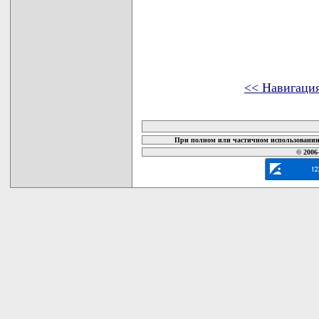
<< Навигаци
карта новых документов
При полном или частичном использовании 
© 2006