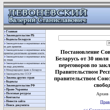
Главная
Законодательство РБ
Кодексы Беларуси
Законодательные и нормативные акты
по дате принятия
Законодательные и нормативные акты
Постановление Со
принятые различными органами власти
Законодательные и нормативные акты
Беларусь от 30 июля
по темам
Законодательные и нормативные акты
переговоров по за
по виду документы
Международное право в Беларуси
Правительством Рес
Законодательство СССР
правительством Союз
Законы других стран
Кодексы
свобо
Законодательство РФ
Право Украины
Архив 
Полезные ресурсы
Контакты
Новости сайта
Прав
Поиск документа