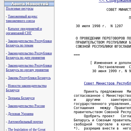
<< Содержани
Полезные ресурсы
                СОВЕТ МИНИСТ
-
Таможенный кодекс
                           П
таможенного союза
 30 июля 1998 г.  N 1207    
-
Каталог предприятий и
организаций СНГ
 О ПРОВЕДЕНИИ ПЕРЕГОВОРОВ ПО
-
Законодательство Республики
 ПРАВИТЕЛЬСТВОМ РЕСПУБЛИКИ Б
Беларусь по темам
 СОЮЗНОЙ РЕСПУБЛИКИ ЮГОСЛАВИ
-
Законодательство Республики
===

Беларусь по дате принятия
        [ Изменения и дополн
-
Законодательство Республики
            Постановление  С
Беларусь по органу принятия
         30 июня 1999 г. N 9
-
Законы Республики Беларусь
Совет Министров Республ
-
Новости законодательства
Беларуси
     Принять предложение  Ми
согласованное с Министерство
-
Тюрьмы Беларуси
и     другими     заинтересо
государственного управления,
-
Законодательство России
Соглашения   между  Правител
правительством Союзной Респу
-
Деловая Украина
     Одобрить проект   Согла
Беларусь и Союзным правитель
-
Автомобильный портал
свободной  торговле  в качес
*),  разрешив внести в  него
-
The legislation of the Great