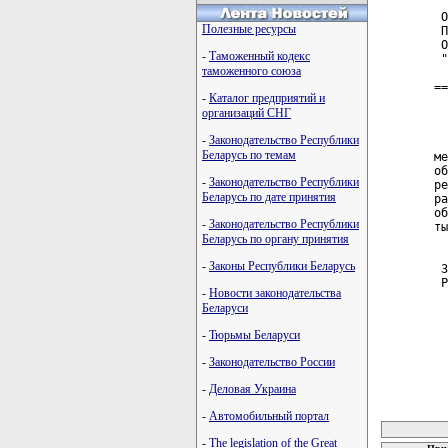
 О
Полезные ресурсы
 П
 О
-
Таможенный кодекс
 "
таможенного союза
==
-
Каталог предприятий и
организаций СНГ
-
Законодательство Республики
  
Беларусь по темам
ме
об
-
Законодательство Республики
ре
Беларусь по дате принятия
ра
об
-
Законодательство Республики
ты
Беларусь по органу принятия
-
Законы Республики Беларусь
 З
 Р
-
Новости законодательства
Беларуси
-
Тюрьмы Беларуси
-
Законодательство России
-
Деловая Украина
карта новых
-
Автомобильный портал
-
The legislation of the Great