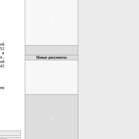
ой

52

 в

я,

Новые документы
ой

42

ев
