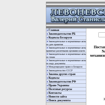
Главная
Законодательство РБ
Кодексы Беларуси
Законодательные и нормативные акты
по дате принятия
Постан
Законодательные и нормативные акты
№
принятые различными органами власти
Законодательные и нормативные акты
механизи
по темам
Законодательные и нормативные акты
по виду документы
Международное право в Беларуси
Законодательство СССР
Законы других стран
Кодексы
Законодательство РФ
Право Украины
  
Полезные ресурсы
  
Контакты
Новости сайта
 3
Поиск документа