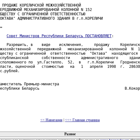
 ПРОДАЖЕ КОРЕЛИЧСКОЙ МЕЖХОЗЯЙСТВЕННОЙ

ЕРЕДВИЖНОЙ МЕХАНИЗИРОВАННОЙ КОЛОННОЙ N 152

БЩЕСТВУ С ОГРАНИЧЕННОЙ ОТВЕТСТВЕННОСТЬЮ

ОКТАВА" АДМИНИСТРАТИВНОГО ЗДАНИЯ В г.п.КОРЕЛИЧИ

=

Совет Министров Республики Беларусь ПОСТАНОВЛЯЕТ
:

   Разрешить, в    виде    исключения,     продажу     Кореличск
жхозяйственной   передвижной   механизированной   колонной  N  1
ществу с ограниченной  ответственностью  "Октава"  находящегося 
спубликанской      собственности     административного     здани
сположенного по  ул.Гастелло,  52,  в   г.п.Кореличи   Гродненск
ласти, оценочной   стоимостью   на   1   апреля  1998  г.  28630
с.рублей.

аместитель Премьер-министра

еспублики Беларусь                                       В.Кокор
<< Навигация
|
<<< Главная страница
 документов
Разное