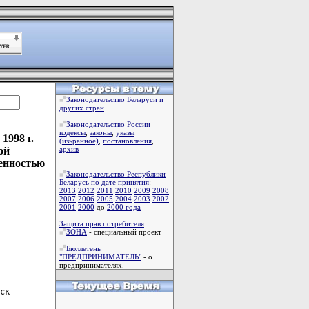
Законодательство Беларуси и
других стран
Законодательство России
кодексы
,
законы
,
указы
1998 г.
(изьранное)
,
постановления
,
ой
архив
венностью
Законодательство Республики
Беларусь по дате принятия
:
2013
2012
2011
2010
2009
2008
2007
2006
2005
2004
2003
2002
2001
2000
до
2000 года
Защита прав потребителя
ЗОНА
- специальный проект
Бюллетень
"ПРЕДПРИНИМАТЕЛЬ"
- о
предпринимателях.
ск
